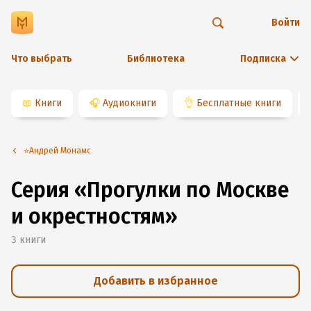
Войти
Что выбрать
Библиотека
Подписка
📖
Книги
🎧
Аудиокниги
👌
Бесплатные книги
⭐️Андрей Монамс
Серия «Прогулки по Москве
и окрестностям»
3
книги
Добавить в избранное