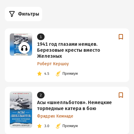
Фильтры
1
1941 год глазами немцев.
Березовые кресты вместо
Железных
Роберт Кершоу
4.5
Премиум
2
Асы «шнелльботов». Немецкие
торпедные катера в бою
Фридрих Кемнаде
3.0
Премиум