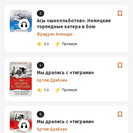
3
Асы «шнелльботов». Немецкие
торпедные катера в бою
Фридрих Кемнаде
0.0
Премиум
4
Мы дрались с «тиграми»
Артем Драбкин
5.0
Премиум
5
Мы дрались с «тиграми»
Артем Драбкин