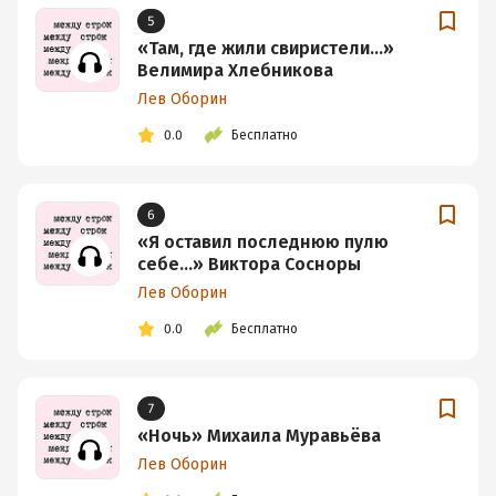
5
«Там, где жили свиристели…»
Велимира Хлебникова
Лев Оборин
0.0
Бесплатно
6
«Я оставил последнюю пулю
себе…» Виктора Сосноры
Лев Оборин
0.0
Бесплатно
7
«Ночь» Михаила Муравьёва
Лев Оборин