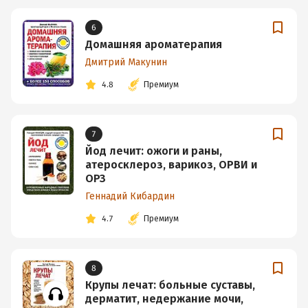
6
Домашняя ароматерапия
Дмитрий Макунин
4.8
Премиум
7
Йод лечит: ожоги и раны,
атеросклероз, варикоз, ОРВИ и
ОРЗ
Геннадий Кибардин
4.7
Премиум
8
Крупы лечат: больные суставы,
дерматит, недержание мочи,