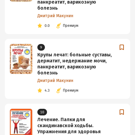
панкреатит, варикозную
болезнь
Дмитрий Макунин
0.0
Премиум
9
Крупы лечат: больные суставы,
дерматит, недержание мочи,
панкреатит, варикозную
болезнь
Дмитрий Макунин
4.3
Премиум
10
Лечение. Палки для
скандинавской ходьбы.
Упражнения для здоровья