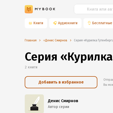
📖
Книги
🎧
Аудиокниги
👌
Бесплатные
Главная
⭐️Денис Смирнов
Серия «Курилка Гутенберг
Серия «Курилка
2
книги
Отправ
Добавить в избранное
Вы мо
Денис Смирнов
Автор серии