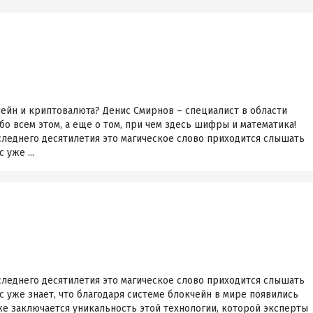
кчейн и криптовалюта? Денис Смирнов – специалист в области
о всем этом, а еще о том, при чем здесь шифры и математика!
следнего десятилетия это магическое слово приходится слышать
 уже ...
следнего десятилетия это магическое слово приходится слышать
с уже знает, что благодаря системе блокчейн в мире появились
е заключается уникальность этой технологии, которой эксперты