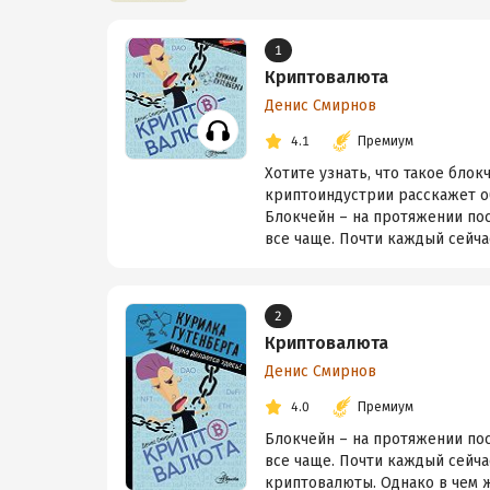
1
Криптовалюта
Денис Смирнов
4.1
Премиум
Хотите узнать, что такое бло
криптоиндустрии расскажет об
Блокчейн – на протяжении по
все чаще. Почти каждый сейчас
2
Криптовалюта
Денис Смирнов
4.0
Премиум
Блокчейн – на протяжении по
все чаще. Почти каждый сейча
криптовалюты. Однако в чем ж