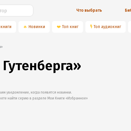
Что выбрать
Би
 книги
🔥
Новинки
❤️
Топ книг
🎙
Топ аудиокниг
а»
 Гутенберга»
им уведомление, когда появятся новинки.
жете найти серию в разделе
Мои Книги «Избранное»