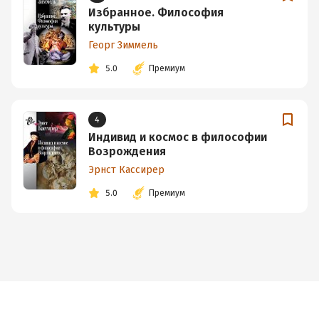
Избранное. Философия
культуры
Георг Зиммель
5.0
Премиум
4
Индивид и космос в философии
Возрождения
Эрнст Кассирер
5.0
Премиум