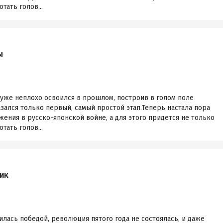
тать голов...
ы
уже неплохо освоился в прошлом, построив в голом поле
азался только первый, самый простой этап.Теперь настала пора
ения в русско-японской войне, а для этого придется не только
тать голов...
ик
илась победой, революция пятого года не состоялась, и даже