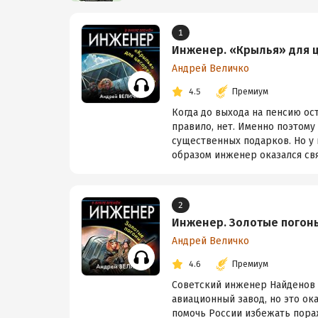
1
Инженер. «Крылья» для 
Андрей Величко
4.5
Премиум
Когда до выхода на пенсию ос
правило, нет. Именно поэтому
существенных подарков. Но у
образом инженер оказался свя
2
Инженер. Золотые погон
Андрей Величко
4.6
Премиум
Советский инженер Найденов 
авиационный завод, но это ок
помочь России избежать пораж