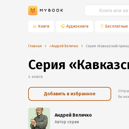
📖
Книги
🎧
Аудиокниги
👌
Бесплатные
Главная
⭐️Андрей Величко
Серия «Кавказский принц
Серия «Кавказс
4
книги
Отправ
Добавить в избранное
Вы мо
Андрей Величко
Автор серии