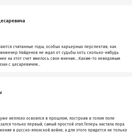
цесаревича
таются считанные годы, особых карьерных перспектив, как
 инженер Найденов не ждал от судьбы хоть сколько-нибудь
 нее на этот счет имелось свое мнение…Каким-то неведомым
зан с цесаревичем...
ы
уже неплохо освоился в прошлом, построив в голом поле
азался только первый, самый простой этап.Теперь настала пора
ения в русско-японской войне, а для этого придется не только