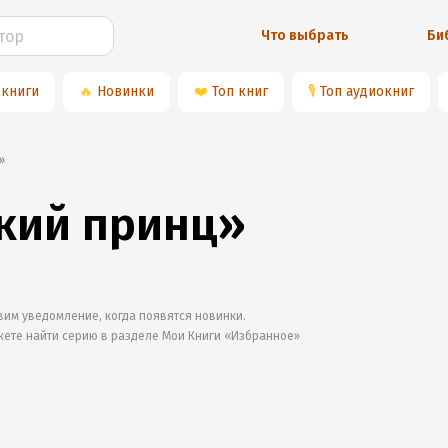
Что выбрать
Би
 книги
🔥
Новинки
❤️
Топ книг
🎙
Топ аудиокниг
»
кий принц»
им уведомление, когда появятся новинки.
жете найти серию в разделе
Мои Книги «Избранное»