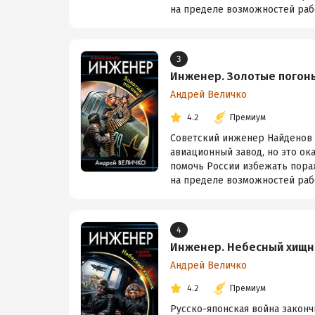
на пределе возможностей рабо
3
Инженер. Золотые погон
Андрей Величко
4.2
Премиум
Советский инженер Найденов 
авиационный завод, но это ок
помочь России избежать пораж
на пределе возможностей рабо
4
Инженер. Небесный хищн
Андрей Величко
4.2
Премиум
Русско-японская война законч