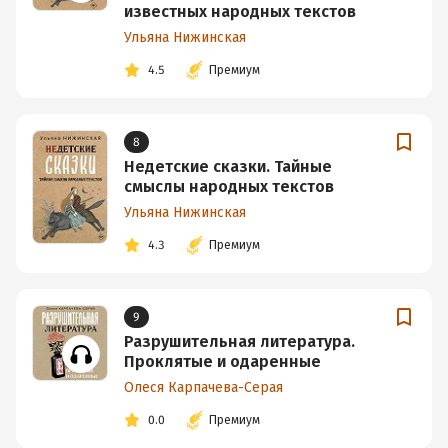
известных народных текстов
Ульяна Нижинская
4.5
Премиум
8
Недетские сказки. Тайные
смыслы народных текстов
Ульяна Нижинская
4.3
Премиум
9
Разрушительная литература.
Проклятые и одаренные
Олеся Карпачева-Серая
0.0
Премиум