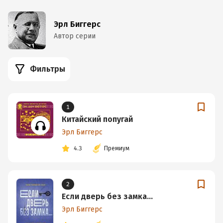
Эрл Биггерс
Автор серии
Фильтры
1
Китайский попугай
Эрл Биггерс
4.3
Премиум
2
Если дверь без замка…
Эрл Биггерс