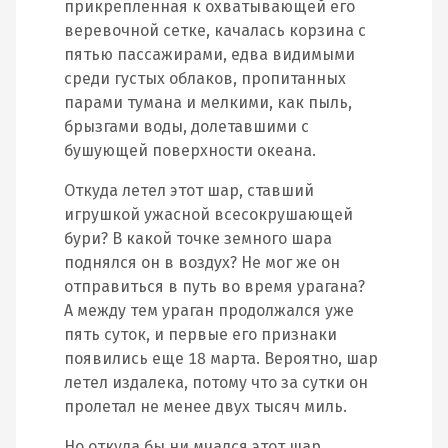
прикрепленная к охватывающей его
веревочной сетке, качалась корзина с
пятью пассажирами, едва видимыми
среди густых облаков, пропитанных
парами тумана и мелкими, как пыль,
брызгами воды, долетавшими с
бушующей поверхности океана.
Откуда летел этот шар, ставший
игрушкой ужасной всесокрушающей
бури? В какой точке земного шара
поднялся он в воздух? Не мог же он
отправиться в путь во время урагана?
А между тем ураган продолжался уже
пять суток, и первые его признаки
появились еще 18 марта. Вероятно, шар
летел издалека, потому что за сутки он
пролетал не менее двух тысяч миль.
Но откуда бы ни мчался этот шар,