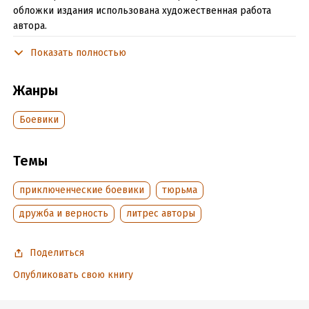
обложки издания использована художественная работа
автора.
Показать полностью
Читать отрывок
Подробная информация
Жанры
Дата написания:
23 октября 2019
Боевики
Объем:
59065
Год издания:
2019
Темы
Дата поступления:
1 ноября 2019
Время на чтение:
1
ч.
приключенческие боевики
тюрьма
дружба и верность
литрес авторы
Поделиться
Опубликовать свою книгу