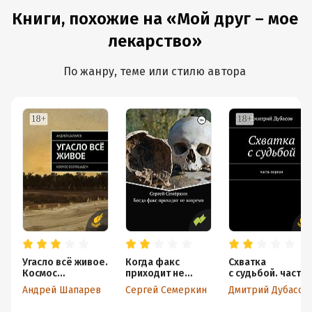
Книги, похожие на «Мой друг – мое
лекарство»
По жанру, теме или стилю автора
Угасло всё живое.
Когда факс
Схватка
Космос
приходит не
с судьбой. часть
беспощаден
вовремя
первая
Андрей Шапарев
Сергей Семеркин
Дмитрий Дубасов