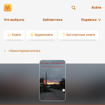
Войти
Что выбрать
Библиотека
Подписка
📖
Книги
🎧
Аудиокниги
👌
Бесплатные книги
⭐️Жанна Курмангалеева