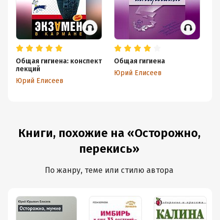
Общая гигиена: конспект
Общая гигиена
Ос
лекций
м
Юрий Елисеев
Юрий Елисеев
Ю
Книги, похожие на «Осторожно,
перекись»
По жанру, теме или стилю автора