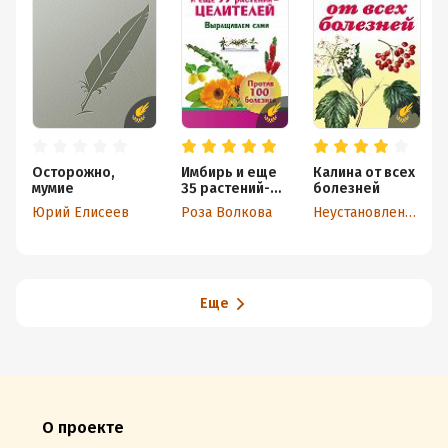
Осторожно,
Имбирь и еще
Калина от всех
мумие
35 растений-
болезней
целителей.
Юрий Елисеев
Роза Волкова
Неустановленный автор
Выращиваем
сами. Против
100 болезней
Еще
О проекте