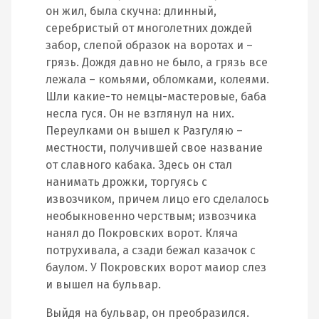
он жил, была скучна: длинный,
серебристый от многолетних дождей
забор, слепой образок на воротах и –
грязь. Дождя давно не было, а грязь все
лежала – комьями, обломками, колеями.
Шли какие-то немцы-мастеровые, баба
несла гуся. Он не взглянул на них.
Переулками он вышел к Разгуляю –
местности, получившей свое название
от славного кабака. Здесь он стал
нанимать дрожки, торгуясь с
извозчиком, причем лицо его сделалось
необыкновенно черствым; извозчика
нанял до Покровских ворот. Кляча
потрухивала, а сзади бежал казачок с
баулом. У Покровских ворот маиор слез
и вышел на бульвар.
Выйдя на бульвар, он преобразился.