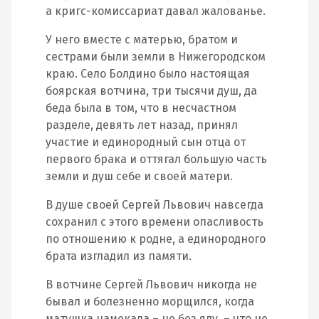
а кригс-комиссариат давал жалованье.
У него вместе с матерью, братом и
сестрами были земли в Нижегородском
краю. Село Болдино было настоящая
боярская вотчина, три тысячи душ, да
беда была в том, что в несчастном
разделе, девять лет назад, принял
участие и единородный сын отца от
первого брака и оттягал большую часть
земли и душ себе и своей матери.
В душе своей Сергей Львович навсегда
сохранил с этого времени опасливость
по отношению к родне, а единородного
брата изгладил из памяти.
В вотчине Сергей Львович никогда не
бывал и болезненно морщился, когда
матушка намекала – не без яду, – что не