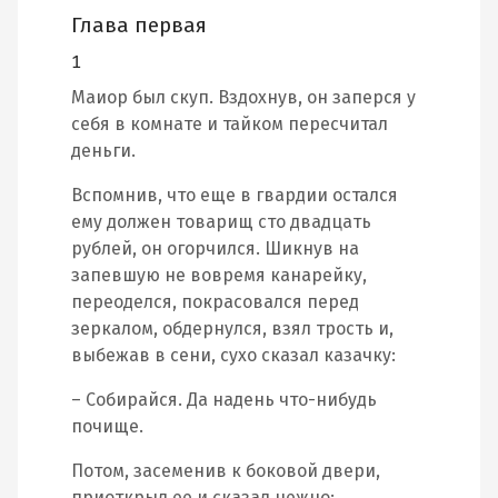
Глава первая
1
Маиор был скуп. Вздохнув, он заперся у
себя в комнате и тайком пересчитал
деньги.
Вспомнив, что еще в гвардии остался
ему должен товарищ сто двадцать
рублей, он огорчился. Шикнув на
запевшую не вовремя канарейку,
переоделся, покрасовался перед
зеркалом, обдернулся, взял трость и,
выбежав в сени, сухо сказал казачку:
– Собирайся. Да надень что-нибудь
почище.
Потом, засеменив к боковой двери,
приоткрыл ее и сказал нежно: