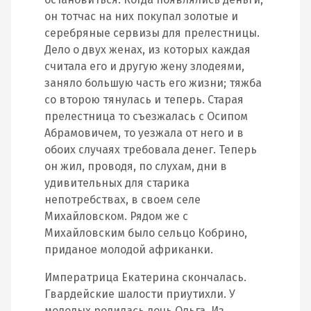
он тотчас на них покупал золотые и
серебряные сервизы для прелестницы.
Дело о двух женах, из которых каждая
считала его и другую жену злодеями,
заняло большую часть его жизни; тяжба
со второю тянулась и теперь. Старая
прелестница то съезжалась с Осипом
Абрамовичем, то уезжала от него и в
обоих случаях требовала денег. Теперь
он жил, проводя, по слухам, дни в
удивительных для старика
непотребствах, в своем селе
Михайловском. Рядом же с
Михайловским было сельцо Кобрино,
приданое молодой африканки.
Императрица Екатерина скончалась.
Гвардейские шалости приутихли. У
молодых родилась дочь Ольга. Из