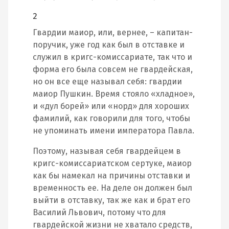
2
Гвардии маиор, или, вернее, – капитан-
поручик, уже год как был в отставке и
служил в кригс-комиссариате, так что и
форма его была совсем не гвардейская,
но он все еще называл себя: гвардии
маиор Пушкин. Время стояло «хладное»,
и «дул борей» или «норд» для хороших
фамилий, как говорили для того, чтобы
не упоминать имени императора Павла.
Поэтому, называя себя гвардейцем в
кригс-комиссариатском сертуке, маиор
как бы намекал на причины отставки и
временность ее. На деле он должен был
выйти в отставку, так же как и брат его
Василий Львович, потому что для
гвардейской жизни не хватало средств,