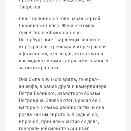
Тверской.
Два с половиною года назад Сергей
Львович женился. Жена его была
существо необыкновенное.
Петербургские гвардейцы звали ее
«прекрасная креолка» и «прекрасная
африканка», а ее люди, которым она
досаждала своими капризами, звали ее
за глаза арапкою.
Она была внучкою арапа, генерал-
аншефа, а ранее друга и камердинера
Петра Великого, известного Абрама
Петровича. Злодей отец бросил ее с
матерью в самых ранних летах, и она
росла как бы сиротою. В судьбе ее,
впрочем, приняли участие ее дядя,
генерал-цейхмейстер Аннибал,