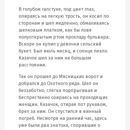
В голубом галстуке, под цвет глаз,
опираясь на легкую трость, он косил по
сторонам и шел медленно, обмахиваясь
шелковым платком, как бы ловя
полуоткрытым ртом прохладу бульвара.
Вскоре он купил у девочки сельский
букет. Был июль месяц, и солнце пекло.
Казачок шел за ним на большом
расстоянии.
Так он прошел до Мясницких ворот и
добрался до Охотного ряда. Шел он
беззаботно, слегка подпрыгивая и
беспрестанно озираясь на проходящих
женщин. Казачок, отирая пот рукавом,
брел за ним. Он спустился в винный
погреб. Несмотря на ранний час, здесь
уже были два знатока, спорившие о