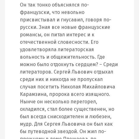
Он так тонко объяснялся по-
французски, что невольно
присвистывал и гнусавил, говоря по-
русски. Зная все новые французские
романсы, он питал интерес и к
отечественной словесности. Его
удовлетворяла литераторская
вольность и общежительность. Где
можно было отдохнуть сердцем? – Среди
литераторов. Сергей Львович отдыхал
среди них и никогда не пропускал
случая посетить Николая Михайловича
Карамзина, пророка всего изящного.
Нынче он несколько перегорел,
охладился, стал более существенен, но
был всегда снисходителен и любезен,
мудр. Для Сергея Львовича он был как
бы путеводной звездой. Он жил по-
прежнему в доме Плещеева, по