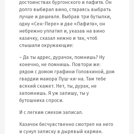
достоинствах бургонского и лафита. Он
долго выбирал вино, стараясь выбрать
лучше и дешевле. Выбрав три бутылки,
одну «Сен-Пере» и две «Лафита», он
небрежно уплатил и, указав на вино
казачку, сказал нежно и так, чтоб
слышали окружающие:
– Да ты адрес, дурачок, помнишь? Ну
конечно, не помнишь. Повтори же:
рядом с домом графини Головкиной, дом
гвардии маиора Пуш-ки-на. Там тебе
всякий скажет. Нет, ты, дурак, не
запомнишь. Я уж запишу, ты у
бутошника спроси.
И с легким смехом записал.
Казачок бесчувственно смотрел на него
и сунул записку в дырявый карман.