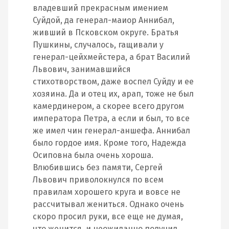
владевший прекрасным имением
Суйдой, да генерал-маиор Аннибал,
живший в Псковском округе. Братья
Пушкины, случалось, гащивали у
генерал-цейхмейстера, а брат Василий
Львович, занимавшийся
стихотворством, даже воспел Суйду и ее
хозяина. Да и отец их, арап, тоже не был
камердинером, а скорее всего другом
императора Петра, а если и был, то все
же имел чин генерал-аншефа. Аннибал
было гордое имя. Кроме того, Надежда
Осиповна была очень хороша.
Влюбившись без памяти, Сергей
Львович приволокнулся по всем
правилам хорошего круга и вовсе не
рассчитывал жениться. Однако очень
скоро просил руки, все еще не думая,
что женится, и неожиданно получил