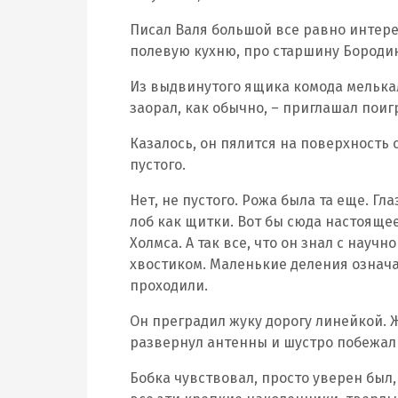
Писал Валя большой все равно интерес
полевую кухню, про старшину Бородин
Из выдвинутого ящика комода мелькал
заорал, как обычно, – приглашал поигр
Казалось, он пялится на поверхность 
пустого.
Нет, не пустого. Рожа была та еще. Гл
лоб как щитки. Вот бы сюда настоящее
Холмса. А так все, что он знал с науч
хвостиком. Маленькие деления означ
проходили.
Он преградил жуку дорогу линейкой. Ж
развернул антенны и шустро побежал 
Бобка чувствовал, просто уверен был, 