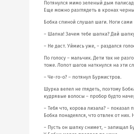
Потянулся мимо зеленый дым палисад
Еще можно разглядеть в кронах черны
Бобка спиной слушал шаги. Ноги сами 
– Шапка! Зачем тебе шапка? Дай шапк
– Не даст. Уймись уже, – раздался гол
По голосу – мальчик. Дети так не раз
тоже. Лопот шагов наткнулся на эти с
– Че-го-о? – потянул Бурмистров.
Шурка велел не глядеть, поэтому Боб
кудрявые волосы – пробор будто наче
– Тебя что, корова лизала? – показал
Бобка понадеялся, что отвлек от них. Н
– Пусть он шапку снимет, – запищал Б