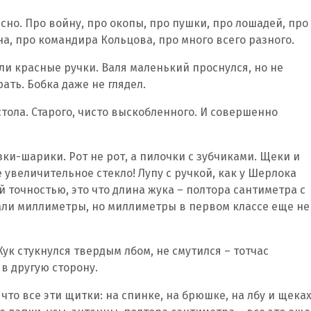
но. Про войну, про окопы, про пушки, про лошадей, про
а, про командира Кольцова, про много всего разного.
и красные ручки. Валя маленький проснулся, но не
ать. Бобка даже не глядел.
стола. Старого, чисто выскобленного. И совершенно
азки-шарики. Рот не рот, а пилочки с зубчиками. Щеки и
 увеличительное стекло! Лупу с ручкой, как у Шерлока
ной точностью, это что длина жука – полтора сантиметра с
али миллиметры, но миллиметры в первом классе еще не
ук стукнулся твердым лбом, не смутился – тотчас
в другую сторону.
что все эти щитки: на спинке, на брюшке, на лбу и щеках