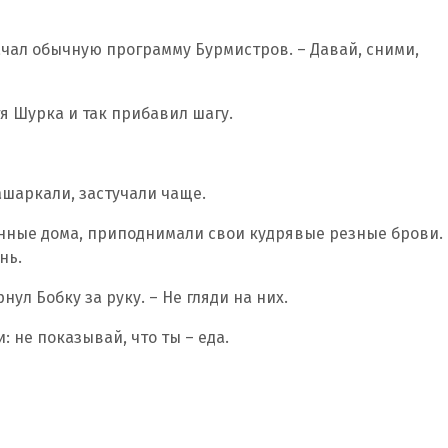
 начал обычную программу Бурмистров. – Давай, сними,
тя Шурка и так прибавил шагу.
ашаркали, застучали чаще.
нные дома, приподнимали свои кудрявые резные брови.
нь.
нул Бобку за руку. – Не гляди на них.
 не показывай, что ты – еда.