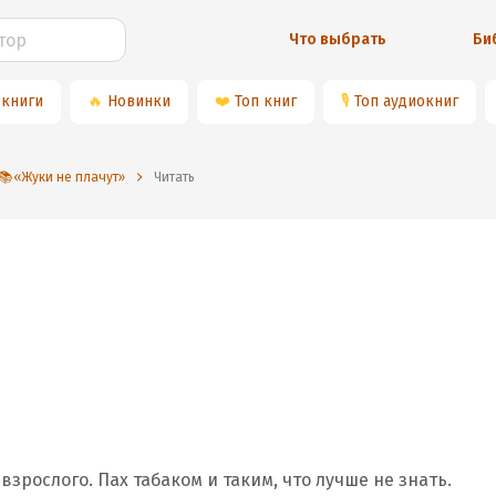
Что выбрать
Би
 книги
🔥
Новинки
❤️
Топ книг
🎙
Топ аудиокниг
📚«Жуки не плачут»
Читать
 взрослого. Пах табаком и таким, что лучше не знать.