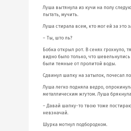
Луша вытянула из кучи на полу следу
пытать, мучить.
Луша стирала всем, кто мог ей за это 
– Ты, што ль?
Бобка открыл рот. В сенях грохнуло, т
видно было только, что шевельнулись 
были темные от пролитой воды.
Сдвинул шапку на затылок, почесал ло
Луша легко подняла ведро, опрокинула
металлическим жгутом. Луша брякнула
– Давай шапку-то твою тоже постираю.
невзначай.
Шурка мотнул подбородком.