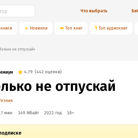
Что выбрать
Би
 книги
🔥
Новинки
❤️
Топ книг
🎙
Топ аудиокниг
📚«Только не отпускай»
4.79
(
442 оценки
)
емиум
олько не отпускай
Резник
17 мин.
349 Мбайт
2022
год
18
+
подписке