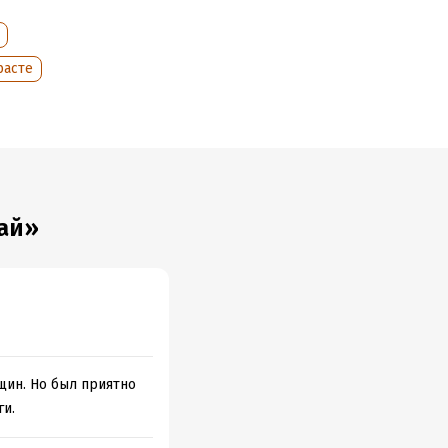
расте
кай»
щин. Но был приятно
ги.