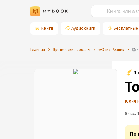
📖
Книги
🎧
Аудиокниги
👌
Бесплатные
Главная
Эротические романы
⭐️Юлия Резник
Пр
Т
Юлия 
6 час. 
По 