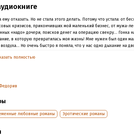
аудиокниге
а ему отказать. Но не стала этого делать. Потому что устала: от бе
овых кризисов, прикончивших мой маленький бизнес, от мужа-лен
нных «надо» дочери, поисков денег на операцию свекру… Гонка н
ние, в которую превратилась моя жизнь! Мне нужен был один м
 воздуха… Но очень быстро я поняла, что у нас одно дыхание на дво
м теперь быть… Что делать? Ведь все вокруг твердят, что на чужо
казать полностью
я не построить…
der Nakarada – Melodic Interlude Two
ия: https://creativecommons.org/licenses/by/3.0
 Федорив
 продвигает SoundsMix: https://soundsmix.com
ры
ты Артиста :
ite: https://www.serpentsoundstudios.com
еменные любовные романы
Эротические романы
dcloud: https://soundcloud.com/serpentsoundstudios
ы