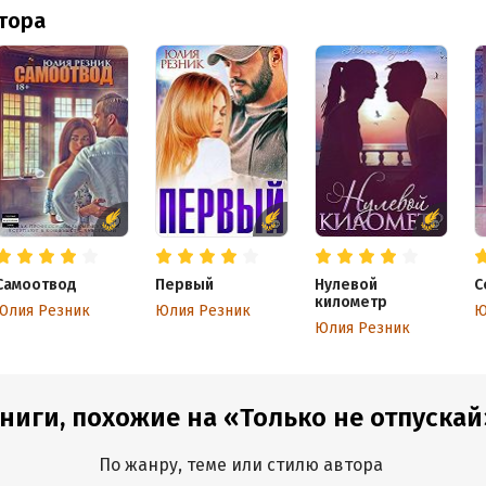
втора
Самоотвод
Первый
Нулевой
С
километр
Юлия Резник
Юлия Резник
Ю
Юлия Резник
ниги, похожие на «Только не отпускай
По жанру, теме или стилю автора