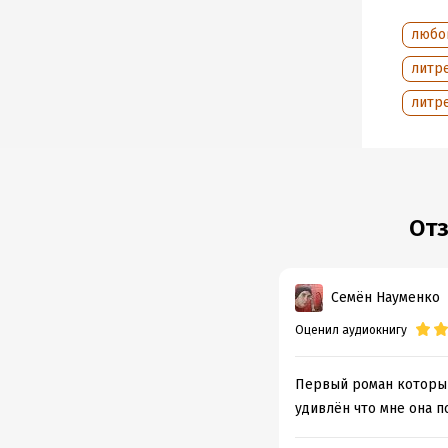
Подр
любо
Год из
литре
Дата п
литр
Отз
Семён Науменко
Оценил аудиокнигу
Первый роман который 
удивлён что мне она п