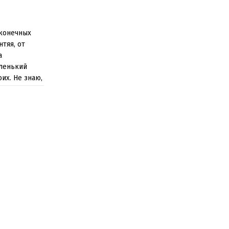
сконечных
тяя, от
а
аленький
их. Не знаю,
м несчастье