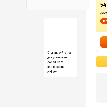
54
Дост
Пер
Отсканируйте код
для установки
мобильного
приложения
MyBook