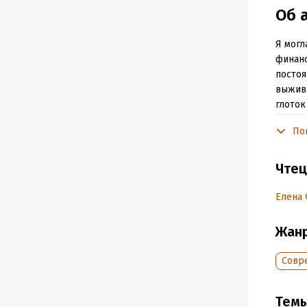
Об 
Я могл
финанс
постоя
выжива
глоток
как на
По
счасть
Alexan
Чтец
Лиценз
Елена
Музыку
Жан
Контак
– Webs
Совр
– Soun
Тем