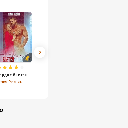
ердце бьется
лия Резник
»