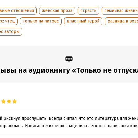
обная информация
вные отношения
женская проза
страсть
семейная жизнь
дания:
2022
с: чтец
только на литрес
властный герой
разница в воз
оступления:
21 июня 2022
ес авторы
ывы на аудиокнигу «Только не отпус
рискнул прослушать. Всегда считал, что это литература для жен
онравилась. Написано жизненно, зацепила лёгкость написания кни