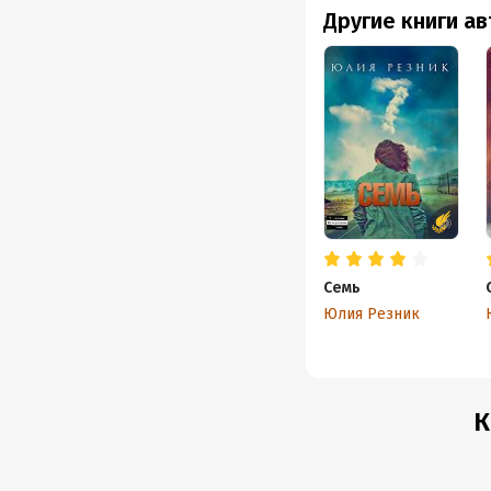
Другие книги а
Семь
Юлия Резник
К