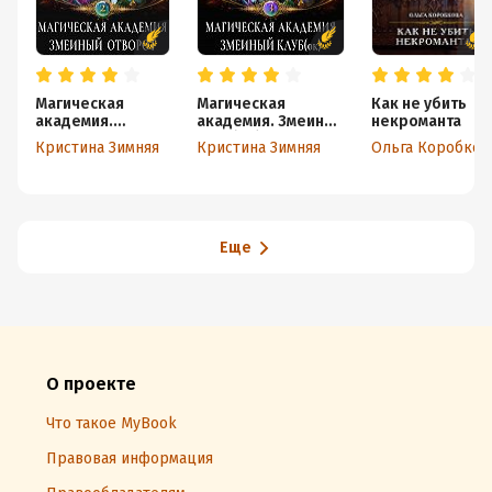
Магическая
Магическая
Как не убить
академия.
академия. Змеиный
некроманта
Змеиный отворот
клуб(ок)
Кристина Зимняя
Кристина Зимняя
Ольга Коробко
Еще
О проекте
Что такое MyBook
Правовая информация