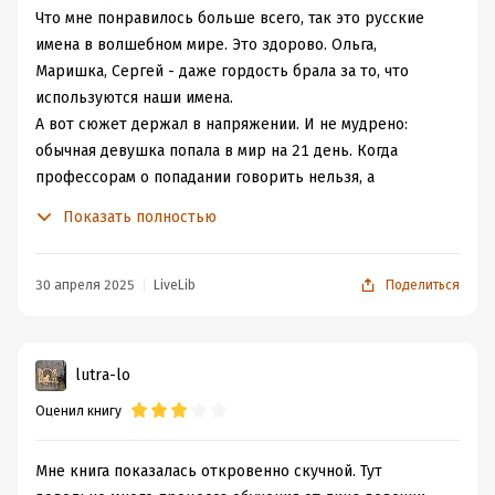
Что мне понравилось больше всего, так это русские
имена в волшебном мире. Это здорово. Ольга,
Маришка, Сергей - даже гордость брала за то, что
используются наши имена.
А вот сюжет держал в напряжении. И не мудрено:
обычная девушка попала в мир на 21 день. Когда
профессорам о попадании говорить нельзя, а
продержаться надо, мне упав в грязь лицом, не
Показать полностью
посрамив круглую отличницу Ольгу, оставшуюся на
Земле.
Я очень переживала за любовную линию. Каковы будут
30 апреля 2025
LiveLib
Поделиться
действия Раса, влюбится ли Ольга землянка в него и к
чему вообще приведет этот эксперимент магички
Ольги. Знаете, а мне понравилось то, что получилось в
lutra-lo
конце. Это логично и, главное, правильно. Я рада, что в
Оценил книгу
конце все были счастливы.
Но куда же академия и без интригующих приключений,
связанных со злодеями и преподавателями! Как
Мне книга показалась откровенно скучной. Тут