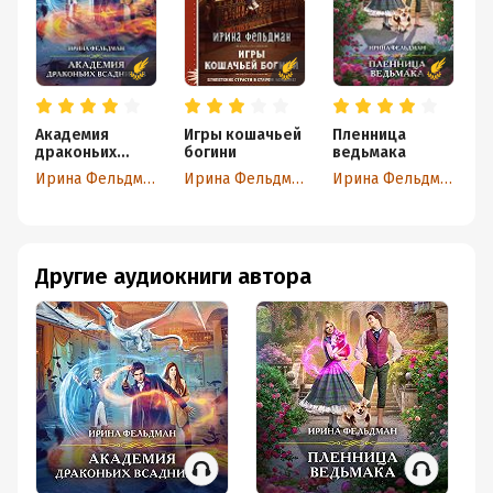
Академия
Игры кошачьей
Пленница
драконьих
богини
ведьмака
всадников
Ирина Фельдман
Ирина Фельдман
Ирина Фельдман
Другие аудиокниги автора