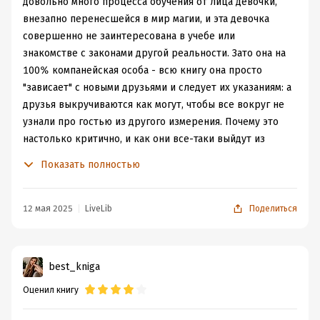
интересно протекала эта линия в книге, как сильно во
довольно много процесса обучения от лица девочки,
все эти взрослые дела вляпались первокурсники. И
внезапно перенесшейся в мир магии, и эта девочка
как же здорово, что все в конечном итоге
совершенно не заинтересована в учебе или
разрешилось. Хотя, пострадавших ребят было очень
знакомстве с законами другой реальности. Зато она на
жалко.
100% компанейская особа - всю книгу она просто
Хочется сказать огромное спасибо авторам за такую
"зависает" с новыми друзьями и следует их указаниям: а
интересную книгу о студенческой дружбе и
друзья выкручиваются как могут, чтобы все вокруг не
взаимопомощи. Мне очень сюжет пришелся по душе.
узнали про гостью из другого измерения. Почему это
настолько критично, и как они все-таки выйдут из
положения - ха, в этой книге все настолько
Показать полностью
расслабленные, что зря первокурсники городили такие
сложности...
Вообще, почти все действия студентов в первых двух
12 мая 2025
LiveLib
Поделиться
третях книги хаотичные и скорее не нужные. Вроде бы
герои хотели отказаться от участия в мини-турнире с
другой школой, но их все равно привлекли. Вроде бы
best_kniga
студенты получили подозрительные подарки, но они
Оценил книгу
никак не пригодятся в сюжете (кроме дополнительной
мини-улики). Все бегают и ищут какие-то флешки -