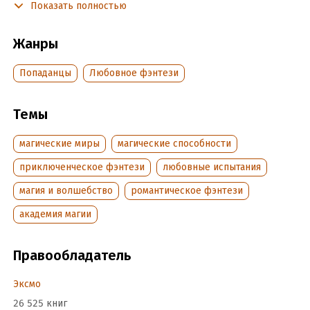
Показать полностью
из них то и дело крутится вокруг меня…
Жанры
Подробная информация
Попаданцы
Любовное фэнтези
Дата написания:
1 января 2023
Объем:
495337
Год издания:
2025
Темы
Дата поступления:
20 декабря 2023
магические миры
магические способности
ISBN (EAN):
9785041929442
Время на чтение:
7
ч.
приключенческое фэнтези
любовные испытания
магия и волшебство
романтическое фэнтези
академия магии
Правообладатель
Эксмо
26 525 книг