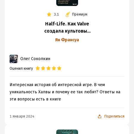
Этого я не знал. Но это первые 25 страниц. На этом всё.
3.1
Премиум
Half-Life. Как Valve
создала культовый
шутер от первого
Ян Франсуа
лица
Олег Соколкин
Оценил книгу
Интересная история об интересной игре. В чем
уникальность Халвы и почему ее так любят? Ответы на
эти вопросы есть в книге
1 января 2024
Поделиться