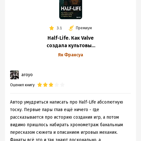
3.1
Премиум
Half-Life. Как Valve
создала культовый
шутер от первого
Ян Франсуа
лица
aroyo
Оценил книгу
Автор умудриться написать про Half-Life абсолютную
тоску. Первые пары глав ещё ничего - где
рассказывается про историю создания игр, а потом
видимо пришлось набирать хронометраж банальным
пересказом сюжета и описанием игровых механик.
Фанаты всё это и так знают досконально, а