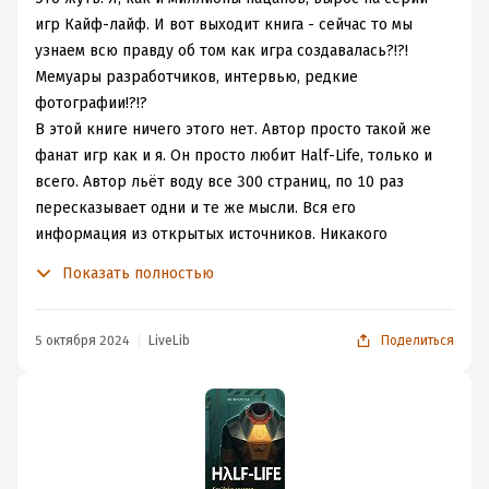
игр Кайф-лайф. И вот выходит книга - сейчас то мы
узнаем всю правду об том как игра создавалась?!?!
Мемуары разработчиков, интервью, редкие
фотографии!?!?
В этой книге ничего этого нет. Автор просто такой же
фанат игр как и я. Он просто любит Half-Life, только и
всего. Автор льёт воду все 300 страниц, по 10 раз
пересказывает одни и те же мысли. Вся его
информация из открытых источников. Никакого
эксклюзива.
Показать полностью
Всё что автор делает в этой книге - пересказывает
сюжет игры и проводит параллели с другими
художественными произведениями, которыми
5 октября 2024
LiveLib
Поделиться
вероятно, может быть, вдохновлялись Габен и его
команда. А может и нет.
Единственно что мне было интересно узнать - это
биографию Габена, как он работал в Микрософт и всё
такое. Оказывается он гений уровня Билла Гейста.