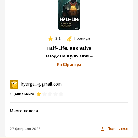
3.1
Премиум
Half-Life. Как Valve
создала культовый
шутер от первого
Ян Франсуа
лица
kyerga...@gmail.com
Оценил книгу
Много поноса
27 февраля 2026
Поделиться