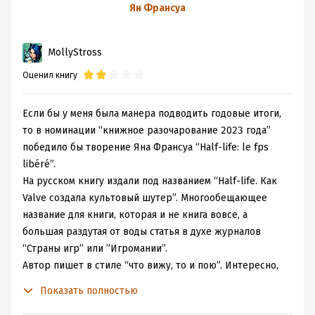
шутер от первого
Ян Франсуа
лица
MollyStross
Оценил книгу
Если бы у меня была манера подводить годовые итоги,
то в номинации “книжное разочарование 2023 года”
победило бы творение Яна Франсуа “Half-life: le fps
libéré”.
На русском книгу издали под названием “Half-life. Как
Valve создала культовый шутер”. Многообещающее
название для книги, которая и не книга вовсе, а
большая раздутая от воды статья в духе журналов
“Страны игр” или ”Игромании”.
Автор пишет в стиле “что вижу, то и пою”. Интересно,
сколько он потратил времени на подготовку к книге?
Показать полностью
Поковырялся в Википедии и на тематических форумах,