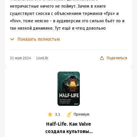
непричастные ничего не поймут. Зачем в книге
существуют сноски с объяснением терминов «fps» и
«fov», тоже неясно - в аудиверсии это сильно бьёт по и
так низкой динамике. Тут ещё и чтец довольно
монотонно наговаривает текст, как снотворное
Показать полностью
наверное хорошо работать будет. Рекомендую лучше
познакомиться с книгой «Повелители DOOM».
31 мая 2024
LiveLib
Поделиться
3.1
Премиум
Half-Life. Как Valve
создала культовый