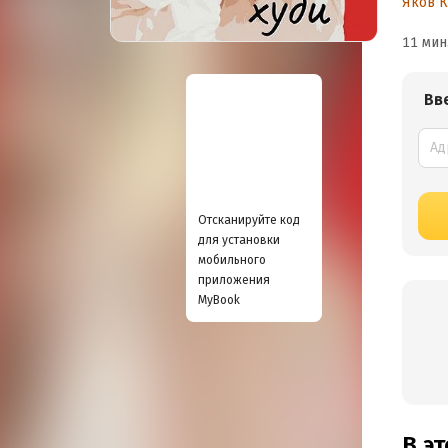
Яков 
11 мин
Вв
Отсканируйте код
для установки
мобильного
приложения
MyBook
В э