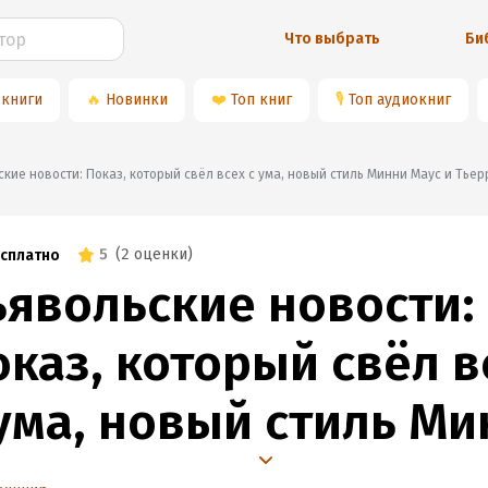
Что выбрать
Би
 книги
🔥
Новинки
❤️
Топ книг
🎙
Топ аудиокниг
льские новости: Показ, который свёл всех с ума, новый стиль Минни Маус и Тье
5
(
2 оценки
)
сплатно
ьявольские новости:
оказ, который свёл в
 ума, новый стиль М
аус и Тьерри Мюглер