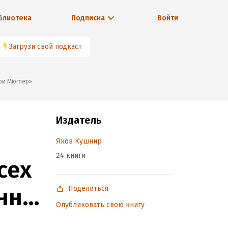
блиотека
Подписка
Войти
🎙
Загрузи свой подкаст
рри Мюглер»
Издатель
Яков Кушнир
24 книги
сех
инни
Поделиться
Опубликовать свою книгу