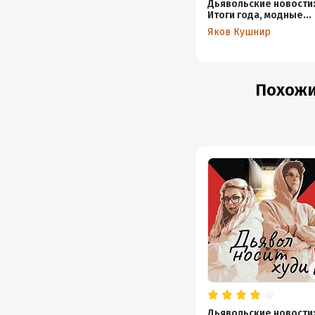
Дьявольские новости
Итоги года, модные
Cимпсоны, трендовый
Яков Кушнир
антисемитизм и
неэкологичная эколо
Похожи
Дьявольские новости