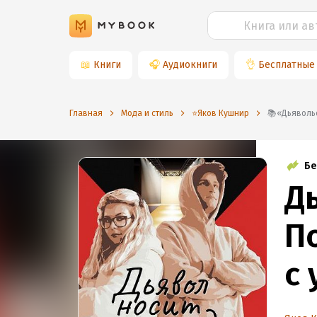
📖
Книги
🎧
Аудиокниги
👌
Бесплатные
Главная
Мода и стиль
⭐️Яков Кушнир
📚«Дьяво
Бе
Д
П
с
М