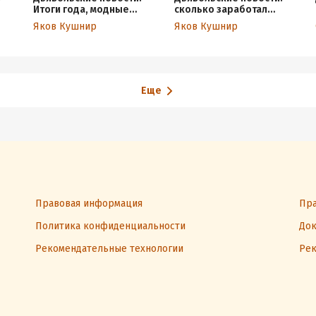
Итоги года, модные
сколько заработал
Cимпсоны, трендовый
секонд-хенд за год,
Яков Кушнир
Яков Кушнир
о
антисемитизм и
зачем нам пакеты на
неэкологичная экология
голове и где же мода в
«Эмили в Париже»
Еще
Правовая информация
Пра
Политика конфиденциальности
Док
Рекомендательные технологии
Рек