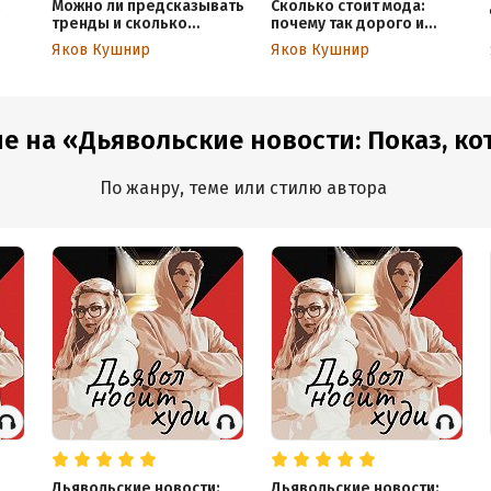
:
Можно ли предсказывать
Сколько стоит мода:
тренды и сколько
почему так дорого и
осталось жить Неделям
можно ли дешевле?
Яков Кушнир
Яков Кушнир
Моды? Розмари Турман
Часть 1.
гия
е на «Дьявольские новости: Показ, кот
По жанру, теме или стилю автора
:
Дьявольские новости:
Дьявольские новости: