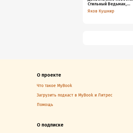
Стильный Ведьмак,
недели моды против
Яков Кушнир
омикрона и штрафы в
благо экологии
О проекте
Что такое MyBook
Загрузить подкаст в MyBook и Литрес
Помощь
О подписке