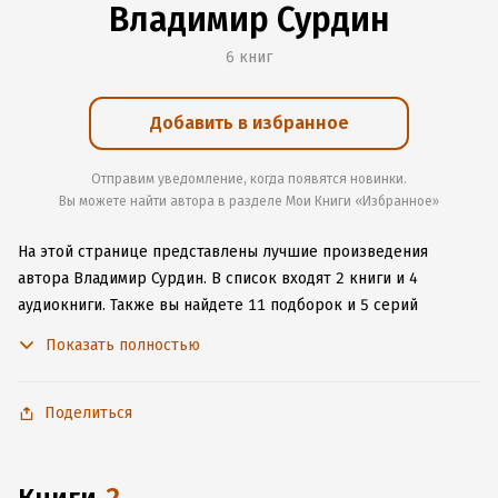
Владимир Сурдин
6 книг
Добавить в избранное
Отправим уведомление, когда появятся новинки.
Вы можете найти автора в разделе Мои Книги «Избранное»
На этой странице представлены лучшие произведения
автора Владимир Сурдин.
В список входят 2 книги и 4
аудиокниги.
Также вы найдете 11 подборок и 5 серий
с книгами автора.
Изучите более 17 отзывов о творчестве
Показать полностью
автора и начните читать или слушать книги Владимир Сурдин
онлайн прямо на сайте, установите наше удобное
приложение для iOS или Android, чтобы не расставаться
Поделиться
с любимыми произведениями даже без подключения
к интернету.