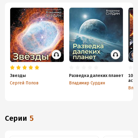
Звезды
Разведка далеких планет
100 
астр
Сергей Попов
Владимир Сурдин
кото
Влад
каж
Серии
5