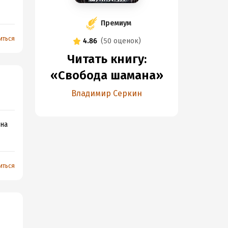
Премиум
иться
4.86
(
50 оценок
)
Читать книгу:
«Свобода шамана»
Владимир Серкин
 на
иться