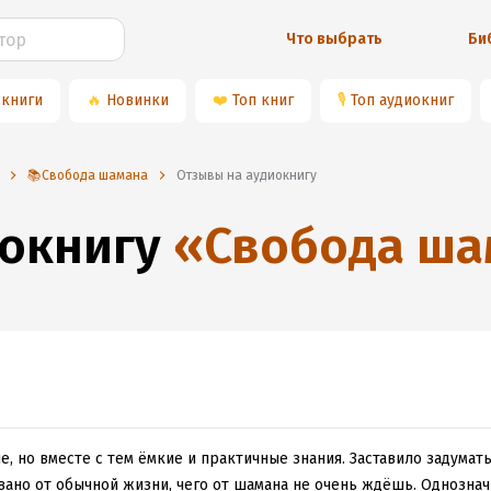
Что выбрать
Би
 книги
🔥
Новинки
❤️
Топ книг
🎙
Топ аудиокниг
📚Свобода шамана
Отзывы на аудиокнигу
окнигу
«
Свобода ша
е, но вместе с тем ёмкие и практичные знания. Заставило задумат
вано от обычной жизни, чего от шамана не очень ждёшь. Однозна