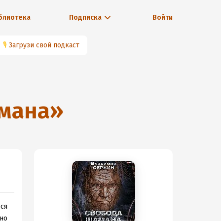
блиотека
Подписка
Войти
🎙
Загрузи свой подкаст
мана
»
ься
чно