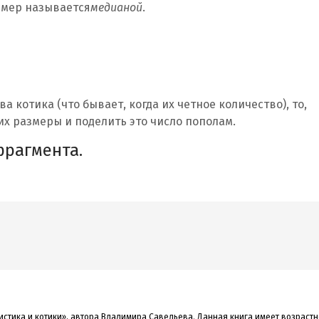
змер называется
медианой
.
а котика (что бывает, когда их четное количество), то,
их размеры и поделить это число пополам.
фрагмента.
истика и котики», автора Владимира Савельева. Данная книга
имеет возрастн