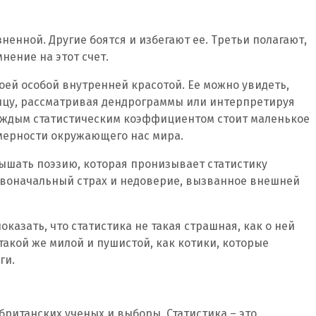
зненной. Другие боятся и избегают ее. Третьи полагают,
мнение на этот счет.
воей особой внутренней красотой. Ее можно увидеть,
ицу, рассматривая дендрограммы или интерпретируя
каждым статистическим коэффициентом стоит маленькое
мерности окружающего нас мира.
слышать поэзию, которая пронизывает статистику
рвоначальный страх и недоверие, вызванное внешней
показать, что статистика не такая страшная, как о ней
такой же милой и пушистой, как котики, которые
ги.
британских ученых и выборы. Статистика – это