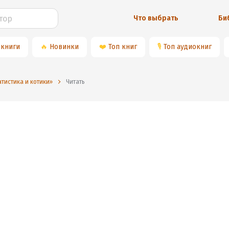
Что выбрать
Би
 книги
🔥
Новинки
❤️
Топ книг
🎙
Топ аудиокниг
атистика и котики»
Читать