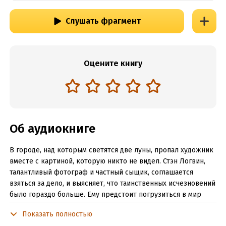
Слушать фрагмент
Оцените книгу
Об аудиокниге
В городе, над которым светятся две луны, пропал художник
вместе с картиной, которую никто не видел. Стэн Логвин,
талантливый фотограф и частный сыщик, соглашается
взяться за дело, и выясняет, что таинственных исчезновений
было гораздо больше. Ему предстоит погрузиться в мир
искусства, столкнуться с гангстерами, а в дневнике
Показать полностью
пропавшего больше загадок, чем подсказок.