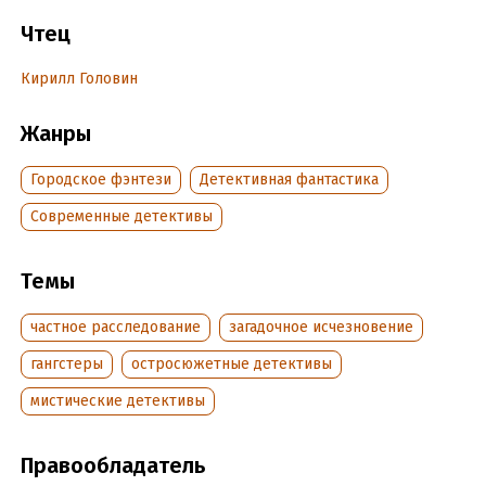
Чтец
Подробная информация
Кирилл Головин
Дата написания:
1 января 2024
Год издания:
2024
Жанры
Дата поступления:
24 августа 2024
ISBN (EAN):
9785042064500
Городское фэнтези
Детективная фантастика
Современные детективы
Темы
частное расследование
загадочное исчезновение
гангстеры
остросюжетные детективы
мистические детективы
Правообладатель