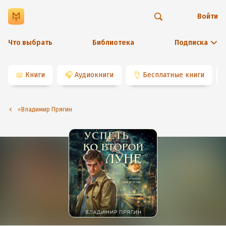
Войти
Что выбрать
Библиотека
Подписка
📖
Книги
🎧
Аудиокниги
👌
Бесплатные книги
⭐️Владимир Прягин