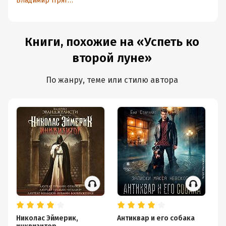
Владимир Прягин
Книги, похожие на «Успеть ко
второй луне»
По жанру, теме или стилю автора
Николас Эймерик,
Антиквар и его собака
Де