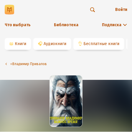
Войти
Что выбрать
Библиотека
Подписка
📖
Книги
🎧
Аудиокниги
👌
Бесплатные книги
⭐️Владимир Привалов