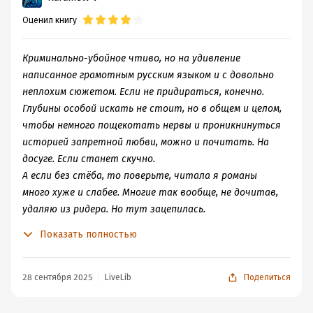
Оценил книгу
А вот Алена мне понравилась, не глупая, не мажористая,
Криминально-убойное чтиво, но на удивление
наоборот пыталась выполнять свою работу
написанное грамотным русским языком и с довольно
качественно.
неплохим сюжетом. Если не придираться, конечно.
Глубины особой искать не стоит, но в общем и целом,
Отдать должное, мне все герои у автора нравятся, она
чтобы немного пощекотать нервы и проникнинуться
создает их адекватными, с нормальными реакциями на
историей запретной любви, можно и почитать. На
различные ситуации. Где надо они испытывают злость,
досуге. Если станет скучно.
ярость, ненависть, страх, сопереживают и т.д., у них
А если без стёба, то поверьте, читала я романы
есть чувство самосохранения, что уже радует. Так же
много хуже и слабее. Многие так вообще, не дочитав,
мне очень понравилось то, что автор прорабатывает
удаляю из ридера. Но тут зацепилась.
свои книги, старается изучить ту сферу, куда ставит
Главная героиня неглупа, что по мне так в плюс,
Показать полностью
героев. Возьмем Алену, она следователь, и видно, что
настойчива и крайне честна. Этакий борец за добро и
автор знакомилась с принципом работы следователей,
справедливость. В общем, Сейлор Мун нашей
что меня дополнительно очень радует и подкупает.
современности. Главный герой, некто Шторм,
28 сентября 2025
LiveLib
Поделиться
обладает харизмой и стратегическим умом. Одна
В тексте есть ошибки, есть огрехи, но знаете… мне
беда, бандит. И как его не обеляй, бандитом он и