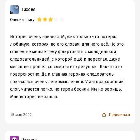
плевать на них, потому что если цепляет сюжет, герои,
останется. Прописаны персонажи хорошо. А вот сама
Тихоня
то на такие мелочи я не обращаю внимание.
история якобы запретной страсти, ну-у-у, м-м-м...
Оценил книгу
Даже не знаю, что и сказать. Вдруг, на, фоне глубокой
В общем и эта дилогия удалась, прочитала за день, и
благодарности, помноженной походу на некоторый
пока я не готова прощаться с автором, пошла читать
хм-м недо** Да-да, он самый. И вуаля. Люблю, спасу,
История очень наивная. Мужик только что потерял
следующие ее книги!
придумаю беспроигрышную схему, как вывести его из
любимую, которая, по его словам, для него всё. Но это
тюремной больнички. Это всё, конечно, из серии
совсем не мешает ему флиртовать с молоденькой
фэнтези и нереальности, но автор так решил,
следовательницей, с которой ещё и переспал, даже
значит так тому и быть.
месяц не прошёл со смерти его девушки.. Как-то это
Но в целом, желание читать автора и дальше осталось,
поверхностно. Да и главная героиня-следователь
что для меня немаловажно
показалась очень легкомысленной. У автора хороший
слог, читается легко, но герои бесили. Им не веришь.
Мне история не зашла.
15 мая 2022
Поделиться