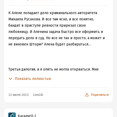
К Алене попадает дело криминального авторитета
Михаила Русакова. И все там ясно, и все понятно,
бандит в приступе ревности прирезал свою
любовницу. И Аленина задача быстро все оформить и
передать дело в суд. Но все не так и просто, а может и
не виновен Шторм? Алена будет разбираться…
Третья дилогия, и я опять не могла оторваться. Мне
было очень интересно как получится так, что герои
Показать полностью
будут вместе, куда денется «любовь» Шторма к
умершей любовнице? Почему вообще Шторм запал на
эту любовницу, там извилин как у курицы? На
12 июля 2023
LiveLib
Поделиться
последний вопрос ответа нет, но может она в постели
была попрыгуньей хорошей. Да и черт с ней, с этой
покойницей.
Karamell-l