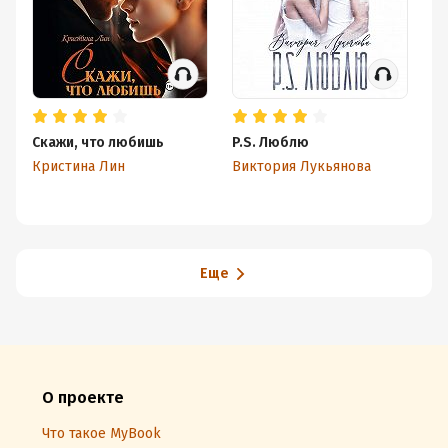
Скажи, что любишь
P.S. Люблю
(н
п
Кристина Лин
Виктория Лукьянова
Ви
Еще
О проекте
Что такое MyBook