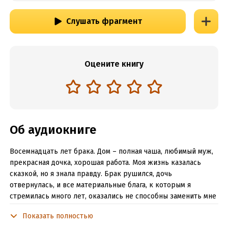
Слушать фрагмент
Оцените книгу
Об аудиокниге
Восемнадцать лет брака. Дом – полная чаша, любимый муж,
прекрасная дочка, хорошая работа. Моя жизнь казалась
сказкой, но я знала правду. Брак рушился, дочь
отвернулась, и все материальные блага, к которым я
стремилась много лет, оказались не способны заменить мне
настоящее счастье. Ведь свою семью я почти потеряла. И
Показать полностью
чтобы хоть как-то попытаться спасти трещащий по швам