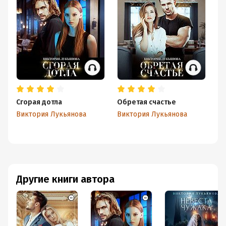
Сгорая дотла
Обретая счастье
Не
Виктория Лукьянова
Виктория Лукьянова
Ви
Другие книги автора