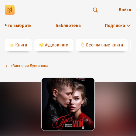
Войти
Что выбрать
Библиотека
Подписка
📖
Книги
🎧
Аудиокниги
👌
Бесплатные книги
⭐️Виктория Лукьянова