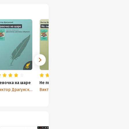
евочка на шаре
Не пиф, не паф!
Виктор Драгунский
Виктор Драгунский