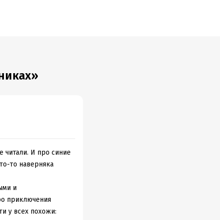
никах»
е читали. И про синие
что-то наверняка
ыми и
ро приключения
ти у всех похожи: