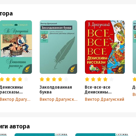
втора
Денискины
Заколдованная
Все-все-все
Д
рассказы
буква
Денискины
(сборник)
рассказы
Виктор Драгунский
Виктор Драгунский
Виктор Драгунский
иги автора