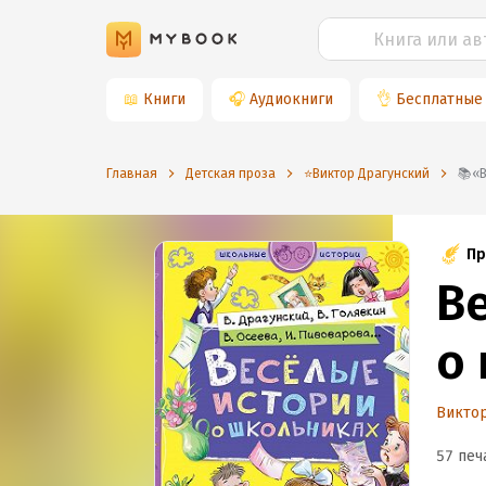
📖
Книги
🎧
Аудиокниги
👌
Бесплатные
Главная
Детская проза
⭐️Виктор Драгунский

Пр
В
о
Виктор
57 печ