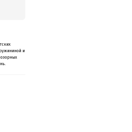
тских
 Дружининой и
 озорных
нь.