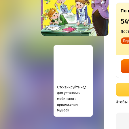
По 
54
Дост
Пер
Отсканируйте код
для установки
мобильного
Чтобы 
приложения
MyBook