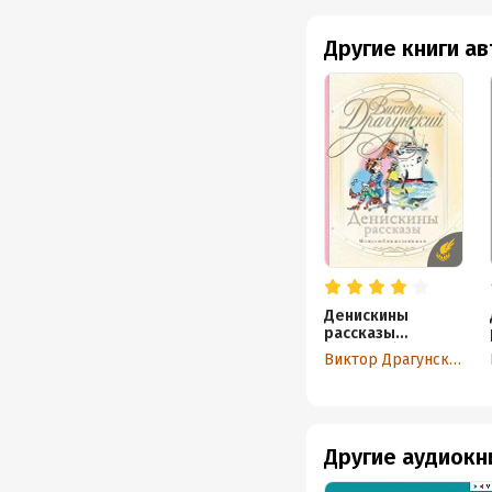
Другие книги а
Денискины
рассказы
(сборник)
Виктор Драгунский
Другие аудиокн