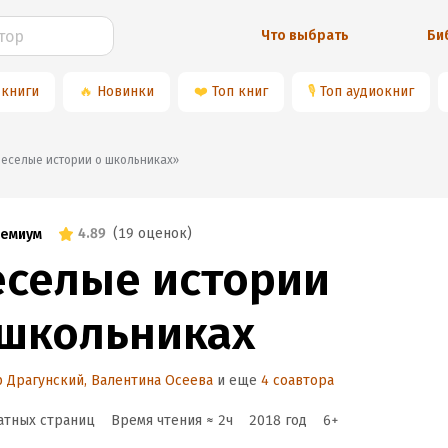
Что выбрать
Би
 книги
🔥
Новинки
❤️
Топ книг
🎙
Топ аудиокниг
«Веселые истории о школьниках»
4.89
(
19 оценок
)
емиум
еселые истории
 школьниках
 Драгунский
,
Валентина Осеева
и еще
4 соавтора
атных страниц
Время чтения ≈
2
ч
2018
год
6
+