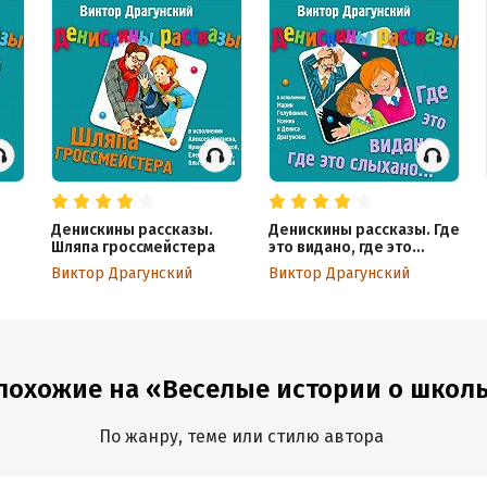
Денискины рассказы.
Денискины рассказы. Где
Шляпа гроссмейстера
это видано, где это
слыхано…
Виктор Драгунский
Виктор Драгунский
 похожие на «Веселые истории о школ
По жанру, теме или стилю автора