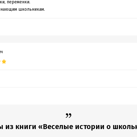
ки, переменки.
инающим школьникам.
ич
ы из книги «Веселые истории о школь