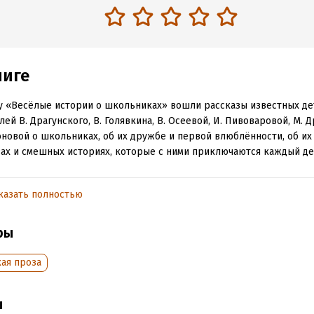
ниге
у «Весёлые истории о школьниках» вошли рассказы известных де
лей В. Драгунского, В. Голявкина, В. Осеевой, И. Пивоваровой, М.
оновой о школьниках, об их дружбе и первой влюблённости, об их
ах и смешных историях, которые с ними приключаются каждый де
адшего школьного возраста.
казать полностью
обная информация
ры
аписания:
1 января 2018
ISBN (EAN):
9785171084837
:
104061
Время на чтение:
2
ч.
ая проза
дания:
2018
оступления:
25 апреля 2022
ы