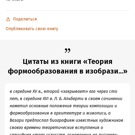
Дата поступления:
13 октября 2017
ISBN (EAN):
9785288057328
Поделиться
Время на чтение:
9
ч.
Опубликовать свою книгу
Цитаты из книги «Теория
формообразования в изобрази...»
в середине XV в., второй «закрывает» его через сто
лет, в середине XVI в. Л. Б. Альберти в своем сочинении
наметил основные положения теории композиции и
формообразования в архитектуре и живописи, а
Вазари предпослал биографиям известных художников
своего времени теоретические вступления о
специфике «трех искусств, основанных на рисунке»: