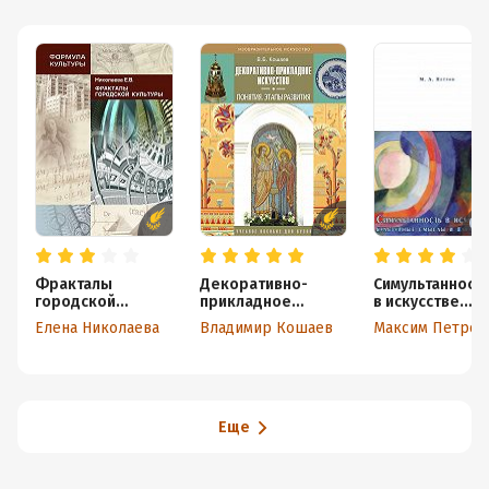
Фракталы
Декоративно-
Симультанност
городской
прикладное
в искусстве.
культуры
искусство.
Культурные
Елена Николаева
Владимир Кошаев
Максим Петров
Понятия. Этапы
смыслы и
развития. Учебное
парадоксы
пособие для вузов
Еще