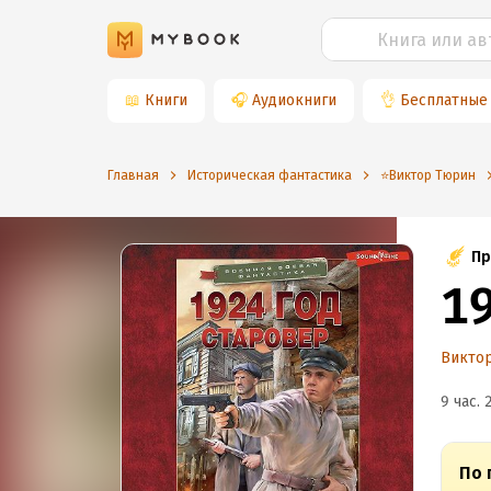
📖
Книги
🎧
Аудиокниги
👌
Бесплатные
Главная
Историческая фантастика
⭐️Виктор Тюрин
Пр
19
Викто
9 час. 
По 