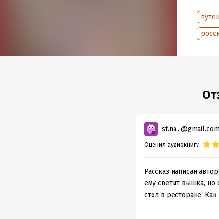
Дата п
путе
росси
От
st.na...@gmail.co
Оценил аудиокнигу
Рассказ написан автор
ему светит вышка, но 
стол в ресторане. Как