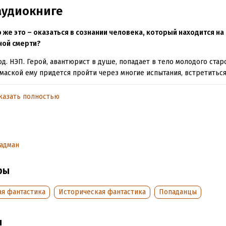
аудиокниге
 же это – оказаться в сознании человека, который находится на
ной смерти?
од. НЭП. Герой, авантюрист в душе, попадает в тело молодого стар
маской ему придется пройти через многие испытания, встретитьс
и людьми: чекистами, бандитами, обывателями, бывшими дворянам
идется схватиться с лесными бандитами, поработать кладовщиком 
казать полностью
и дорогу воровской шайке в поисках золотого клада. Несмотря н
 герою хватит смелости и твердости характера, чтобы идти к нам
кор событиям и людям, ставшим на его пути.
адман
ор Тюрин, 2023
«Издательство АСТ», 2023
ры
ая фантастика
Историческая фантастика
Попаданцы
обная информация
аписания:
1 января 2023
ISBN (EAN):
9785171432959
ы
дания:
2023