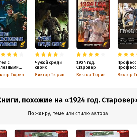
гел с
Чужой среди
1924 год.
Професс
лезными
своих
Старовер
Професс
ыльями
Не ради 
ктор Тюрин
Виктор Тюрин
Виктор Тюрин
Виктор Т
Один в п
воин
Книги, похожие на «1924 год. Старовер
По жанру, теме или стилю автора