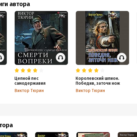
иги автора
Цепной пес
Королевский шпион.
самодержавия
Победив, заточи нож
Виктор Тюрин
Виктор Тюрин
втора