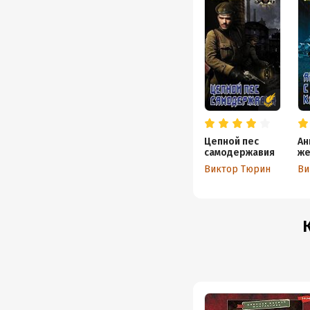
Цепной пес
Ан
самодержавия
же
кр
Виктор Тюрин
Ви