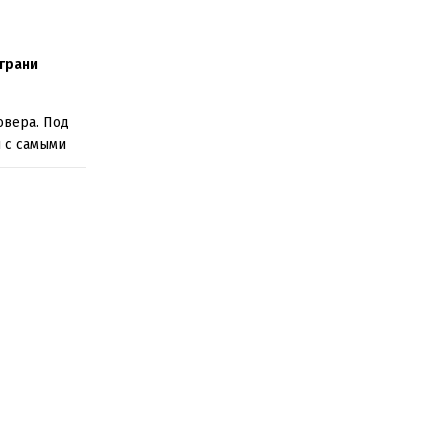
 грани
овера. Под
я с самыми
и и ворами.
в лавке,
а чужое ему
еченной цели