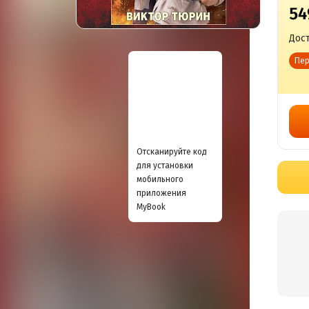
54
Дост
Пер
Отсканируйте код
для установки
мобильного
приложения
MyBook