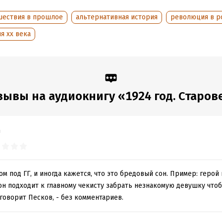
оступления:
14 сентября 2023
шествия в прошлое
альтернативная история
революция в р
я xx века
зывы на аудиокнигу «1924 год. Старов
m
ом под ГГ, и иногда кажется, что это бредовый сон. Пример: герой
он подходит к главному чекисту забрать незнакомую девушку чтоб
 говорит Песков, - без комментариев.