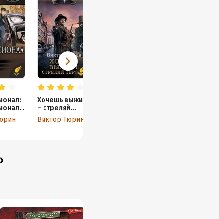
ионал:
Хочешь выжить
ионал.
– стреляй
мести.
первым
юрин
Виктор Тюрин
оле
»