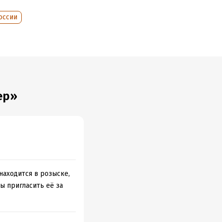
оссии
ер»
 находится в розыске,
ы пригласить её за