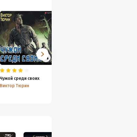
Чужой среди своих
Свой среди чужих
Профес
мести
Виктор Тюрин
Виктор Тюрин
Виктор