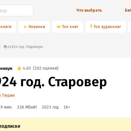
Что выбрать
Би
 книги
🔥
Новинки
❤️
Топ книг
🎙
Топ аудиокниг
📚«1924 год. Старовер»
4.65
(
102 оценки
)
емиум
24 год. Старовер
р Тюрин
29 мин.
338 Мбайт
2023
год
16
+
подписке