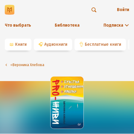
Войти
Что выбрать
Библиотека
Подписка
📖
Книги
🎧
Аудиокниги
👌
Бесплатные книги
⭐️Вероника Хлебова