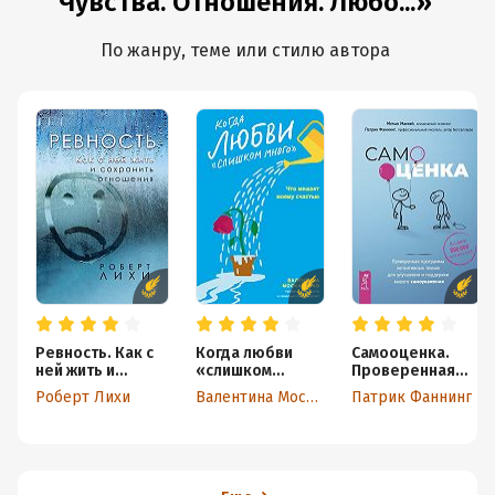
Чувства. Отношения. Любо...»
По жанру, теме или стилю автора
Ревность. Как с
Когда любви
Самооценка.
ней жить и
«слишком
Проверенная
сохранить
много». Что
программа
Роберт Лихи
Валентина Москаленко
Патрик Фаннинг
отношения
мешает моему
когнитивных
счастью
техник для
улучшения и
поддержки
вашего
самоуважения