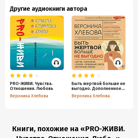
Другие аудиокниги автора
PRO-ЖИВИ. Чувства.
Быть жертвой больше не
Се
Отношения. Любовь
выгодно. Дополненное
пе
издание
др
Вероника Хлебова
Вероника Хлебова
Ве
Книги, похожие на «PRO-ЖИВИ.