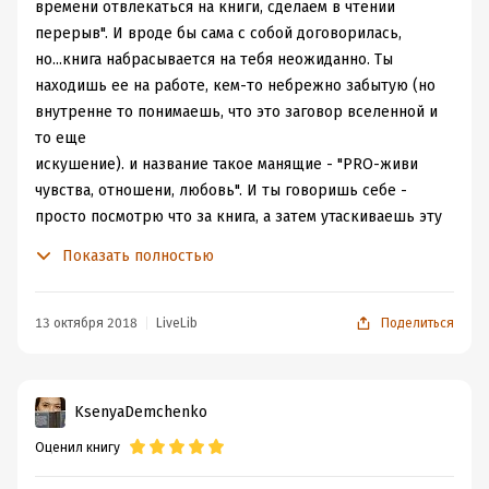
времени отвлекаться на книги, сделаем в чтении
перерыв". И вроде бы сама с собой договорилась,
но...книга набрасывается на тебя неожиданно. Ты
находишь ее на работе, кем-то небрежно забытую (но
внутренне то понимаешь, что это заговор вселенной и
то еще
искушение). и название такое манящие - "PRO-живи
чувства, отношени, любовь". И ты говоришь себе -
просто посмотрю что за книга, а затем утаскиваешь эту
книгу домой и открывая страницу за страницей
Показать полностью
понимаешь, что каждая вторая строчка о тебе!
О чем книга? О человеческой жизни и роли психолога в
ней, о детских травмах и чудесах психологического
13 октября 2018
LiveLib
Поделиться
консультирования. Прочитав ее становится понятно что
Психолог, это профессионал с большой буквы.
Описываются реальные консультации и то, как
KsenyaDemchenko
мастерски психолог находит суть, момент застревания
Оценил книгу
или
непрожитых чувств. Это фантастика!!!