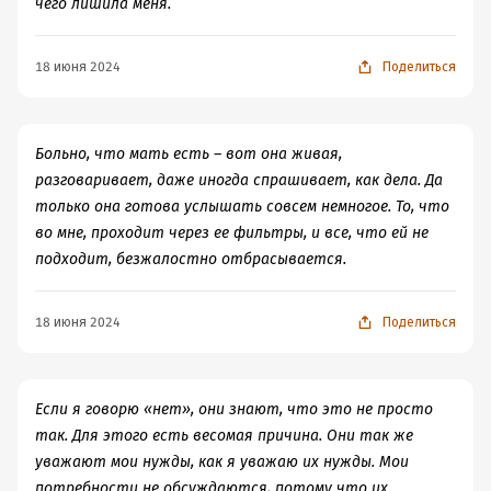
чего лишила меня.
Я долго размышляла над вопросом, почему женщинам
сейчас так тягостно материнство. вроде все, что нужно
для помощи, имеется. От бытовых удобств до
18 июня 2024
Поделиться
психологических. Няни, психологи, книжки по
развитию, кружки... Другая, отличная от той в которой
росли, среда.
Больно, что мать есть – вот она живая,
Кое-что мне пояснила Людмила Петрановская которая
разговаривает, даже иногда спрашивает, как дела. Да
в своей статье сообщила, что никогда раньше мать не
только она готова услышать совсем немногое. То, что
находилась с ребенком круглосуточно семь дней в
во мне, проходит через ее фильтры, и все, что ей не
неделю...Годами. Отказ от своей жизни - очень большая
подходит, безжалостно отбрасывается.
нагрузка, а у современных мам со своими личными
нуждами и вправду, огромный дефицит. Но не
меньшая нагрузка приходит откуда не ждали. Никогда
18 июня 2024
Поделиться
прежде мать не думала о том, как не совершить
ошибок, растя близкого человека. Никогда прежде
мать не думала так много о том, что ей не досталось в
Если я говорю «нет», они знают, что это не просто
детстве, никогда не чувствовала своих детских чувств
так. Для этого есть весомая причина. Они так же
так явно.
уважают мои нужды, как я уважаю их нужды. Мои
***
потребности не обсуждаются, потому что их