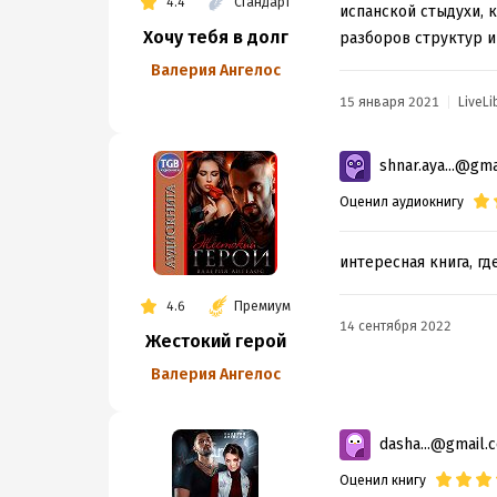
4.4
Стандарт
испанской стыдухи, 
Хочу тебя в долг
разборов структур и 
Валерия Ангелос
15 января 2021
LiveLi
shnar.aya...@gm
Оценил аудиокнигу
интересная книга, гд
4.6
Премиум
14 сентября 2022
Жестокий герой
Валерия Ангелос
dasha...@gmail.
Оценил книгу