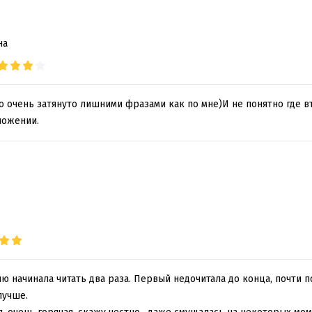
на
 очень затянуто лишними фразами как по мне)И не понятно где вт
ложении.
ию начинала читать два раза. Первый недочитала до конца, почти 
лучше.