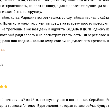
, очень горячая, скажу честно . даже смущалась на некоторых мо
ая откровенность, не портит книгу, а даже делает ее лучше.. да от
не может быть по-другому.
чайно, когда Марианна встретившись со случайным парнем с сайта.
. Приятного мало, то, с кем ты идешь на встречу просто прессу
 не трогаешь, а настает день и вдруг ты ОТДАНА В ДОЛГ, одному и
который ради своего и не посмотрит кто ты есть. Он берет свое в
г, рано или поздно… Только Амир совсем не думает, что крепость
ан, что дальше.. А дальше, продолжится, завоевания не только би
тью
от такой он жестокий собственник, но свое он не отдаст.
Lib
 почтение. 47 из 46-и, как шутят у нас в интернетах. Серьёзно. 
орла госпожи Ангелос. Буря эмоций, которая во мне сейчас бушует