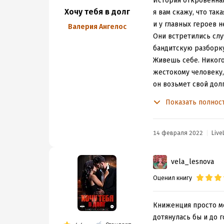
История откровенная
Хочу тебя в долг
я вам скажу, что так
и у главных героев 
Валерия Ангелос
Они встретились слу
бандитскую разборку
Живешь себе. Никого
жестокому человеку,
он возьмет свой дол
Вот вроде долг и отд
Показать полнос
делиться ни с кем, В
14 февраля 2022
Live
vela_lesnova
Оценил книгу
Книженция просто моё
дотянулась бы и до г