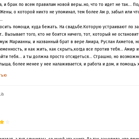
, и брак по всем правилам новой веры..но, что то идет не так… 
Жены, о которой никто не упоминал, тем более Ам р, забыл или что?
а…
просить помощи, куда бежать. На свадьбе.Которую устраивают по з
т.. Вызывает того, кто не боится ничего, тот, который не остановит
,муж Марианны, и названный брат в вере Амира, Руслан Ахметов, н
менность, и как жить, как скрыть,когда все против тебя… Амир 
йти тебя… а ты должна просто отсидеться… Страшно, но возможн
ыша, более менее у нее налаживается, и работа и дом, и помощь х
возьмет свое.. Он не позволит никому дотронуться до своей жены,
тью
 в мире, где правит Амир Дудаев, козни,предательства. Заговоры, 
 матери… А тут еще новость, как гром среди ясного неба… вторая 
Lib
ее в свою команду, под предлогом того, что она и ее дети всегда
янный шаг… Что победит.. ее независимость и свобода от Дудаева
и нее, и ради сына который не родился,и который родился, но о к
ная, читала на одном дыхании,. Нельзя сказать, что эта история 
, да тут есть и месть, и расправы, но дикой откровенности, тут в