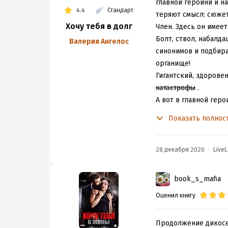
главной героини и н
4.4
Стандарт
теряют смысл: сюжет,
Хочу тебя в долг
Член. Здесь он имеет
Болт, ствол, набалда
Валерия Ангелос
синонимов и подбира
органище!
Гигантский, здорове
̶к̶а̶т̶а̶с̶т̶р̶о̶ф̶ы̶ .
А вот в главной гер
В общем, я теперь со
Показать полнос
чтение... бодрит)
28 декабря 2020
LiveL
book_s_mafia
Оценил книгу
Продолжение дикосе