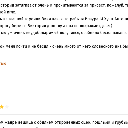
истории затягивают очень и прочитываются за присест, пожалуй, т
ой игле.
ь из главной героини Вики какая-то рабыня Изаура. И Хуан-Антони
рогу берёт с Виктории долг, ну а она не возражает, даёт)
тью уж очень неудобоваримый получился, особенно бесил папаша
ой меня почти и не бесил - очень много от него словесного вна был
 раз прям раздражала: всю дорогу она скулит буквально, пока не в
тью
торая не будет вотэтовотвсё терпеть и постоянно собирается куда
бывает обо всём. Эти качели в её исполнении меня прям утомили, 
е понравилось и хочется ещё)
оём жанре вещица с обилием откровенных сцен, пошлыми и грубы