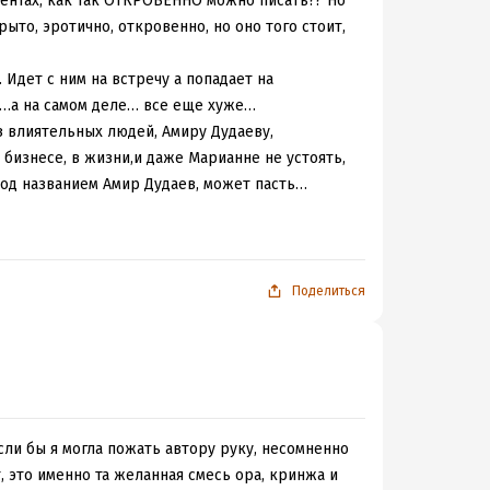
ментах, как так ОТКРОВЕННО можно писать?? Но
крыто, эротично, откровенно, но оно того стоит,
 Идет с ним на встречу а попадает на
ют…а на самом деле… все еще хуже…
з влиятельных людей, Амиру Дудаеву,
 бизнесе, в жизни,и даже Марианне не устоять,
 под названием Амир Дудаев, может пасть…
знеса но и личного, которым Дамир не будет
Поделиться
Если бы я могла пожать автору руку, несомненно
, это именно та желанная смесь ора, кринжа и