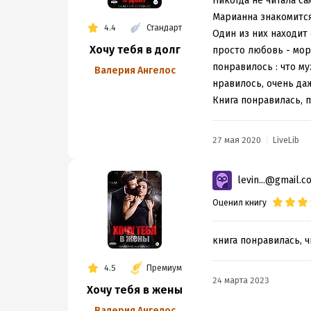
Никогда не читала са
Марианна знакомится 
4.4
Стандарт
Один из них находит 
Хочу тебя в долг
просто любовь - морк
понравилось : что м
Валерия Ангелос
нравилось, очень да
Книга понравилась, 
27 мая 2020
LiveLib
levin...@gmail.c
Оценил книгу
книга понравилась, ч
4.5
Премиум
24 марта 2023
Хочу тебя в жены
Валерия Ангелос