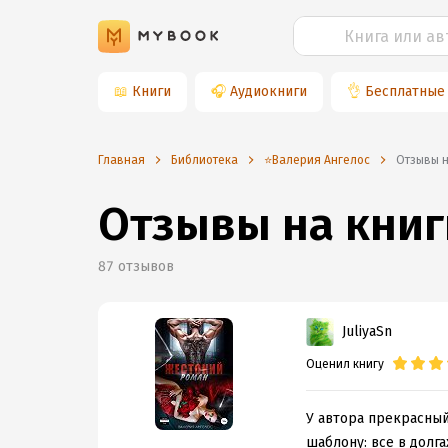
📖
Книги
🎧
Аудиокниги
👌
Бесплатные
Главная
Библиотека
⭐️Валерия Ангелос
Отзывы 
Отзывы на книг
87
отзывов
JuliyaSn
Оценил книгу
У автора прекрасный 
шаблону: все в долга