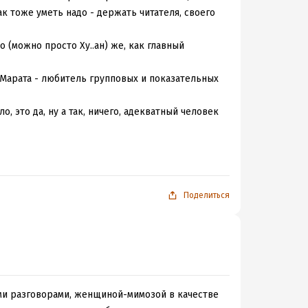
ак тоже уметь надо - держать читателя, своего
о (можно просто Ху..ан) же, как главный
 Марата - любитель групповых и показательных
о, это да, ну а так, ничего, адекватный человек
споминает, что она учёный, академик и очень
-то бежать. Но как только напарывается на ч..
чесслово.
Поделиться
ми разговорами, женщиной-мимозой в качестве