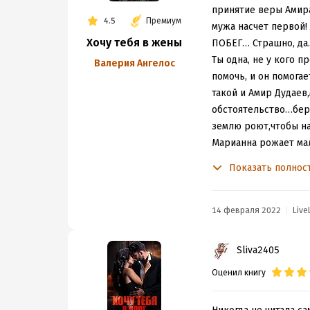
принятие веры Амира
4.5
Премиум
мужа насчет первой! 
Хочу тебя в жены
ПОБЕГ… Страшно, д
Ты одна, не у кого 
Валерия Ангелос
помочь, и он помогае
такой и Амир Дудаев
обстоятельство…бере
землю роют,чтобы на
Марианна рожает мал
горами, и он опять 
Показать полнос
мужчиной…
Но не все так гладко
находится в дали от
14 февраля 2022
Live
Марианну, внедрение 
ли Марианна на отча
Sliva2405
идет на пролом, рад
Оценил книгу
История сногшибатель
первой книгой о паре
обе книги.