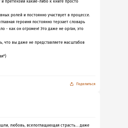
 и претензии какие-либо к книге просто
авных ролей и постоянно участвует в процессе.
- главная героиня постоянно терзает словарь
о - как он огромен! Это даже не орган, это
ть, что вы даже не представляете масштабов
ая")
оэтому, не преувеличу, если скажу, что такое
Поделиться
ошли, любовь, всепоглащающая страсть… даже