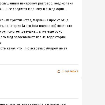
Подслушанный ненароком разговор, недомолвки
.... Все сводится к одному и выход один ..
аконам христианства, Марианна просит отца
ся, да Татарин (а это был именно он) знает кто
о он помогает девушке… а тут еще одно
и его люд завоевывают новые территории,
о
оть какая –то… Но встреча с Амиром не за
 только он будет ее первым и единственным
не пострадает ли девушка, и сын, который
беременность, выход группировок на саму
Поделиться
 будут рядом… Но все ли так просто… и пойдет
 или любовь к человеку,который не жалея себя
отором Амир еще не знает
более жестокая или грубая по сравнению с
се равно не избежать.Читала с удовольствием