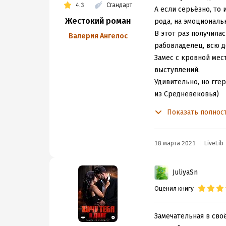
4.3
Стандарт
А если серьёзно, то 
Жестокий роман
рода, на эмоциональн
В этот раз получилас
Валерия Ангелос
рабовладелец, всю до
Замес с кровной мес
выступлений.
Удивительно, но ггер
из Средневековья)
А вот героиня в этот
Показать полнос
сильная женщина, ко
человека Марата - за
В общем и целом, мн
18 марта 2021
LiveLib
JuliyaSn
Оценил книгу
Замечательная в св