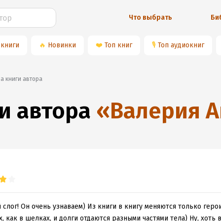
Что выбрать
Би
 книги
🔥
Новинки
❤️
Топ книг
🎙
Топ аудиокниг
на книги автора
и автора
«
Валерия А
слог! Он очень узнаваем) Из книги в книгу меняются только герои 
х, как в шелках, и долги отдаются разными частями тела) Ну, хот