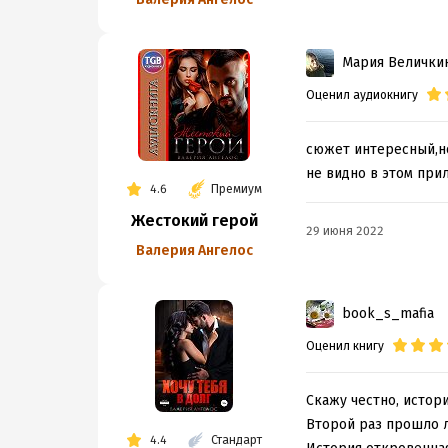
Мария Велички
Оценил аудиокнигу
сюжет интересный,но
не видно в этом при
4.6
Премиум
Жестокий герой
29 июня 2022
Валерия Ангелос
book_s_mafia
Оценил книгу
Скажу честно, истор
Второй раз прошло 
4.4
Стандарт