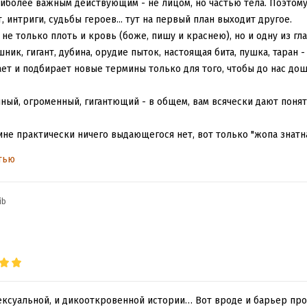
аиболее важным действующим - не лицом, но частью тела. Поэтому
 интриги, судьбы героев... тут на первый план выходит другое.
 не только плоть и кровь (боже, пишу и краснею), но и одну из гл
шник, гигант, дубина, орудие пыток, настоящая бита, пушка, таран 
ет и подбирает новые термины только для того, чтобы до нас дошл
нный, огроменный, гигантющий - в общем, вам всячески дают поня
оине практически ничего выдающегося нет, вот только "жопа знатн
всем, по ходу, разучилась приуменьшать после таких масштабов, п
тью
ib
ксуальной, и дикооткровенной истории… Вот вроде и барьер пр