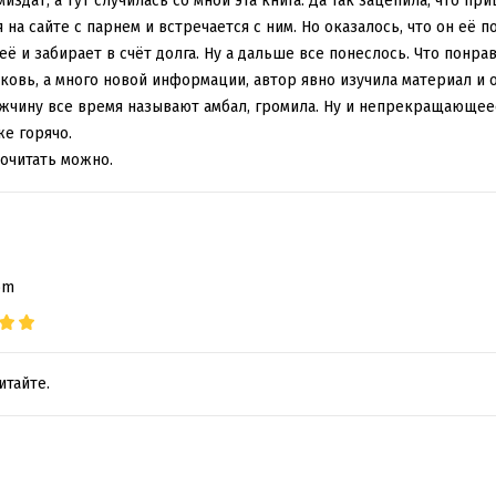
миздат, а тут случилась со мной эта книга. Да так зацепила, что 
на сайте с парнем и встречается с ним. Но оказалось, что он её по
её и забирает в счёт долга. Ну а дальше все понеслось. Что понр
овь, а много новой информации, автор явно изучила материал и о 
ужчину все время называют амбал, громила. Ну и непрекращающеес
же горячо.
почитать можно.
om
итайте.