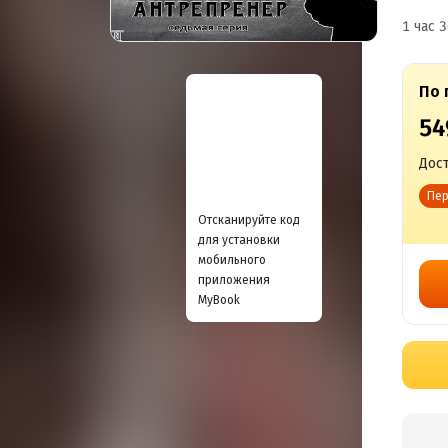
1 час 3
По 
54
Дост
Пер
Отсканируйте код
для установки
мобильного
приложения
MyBook