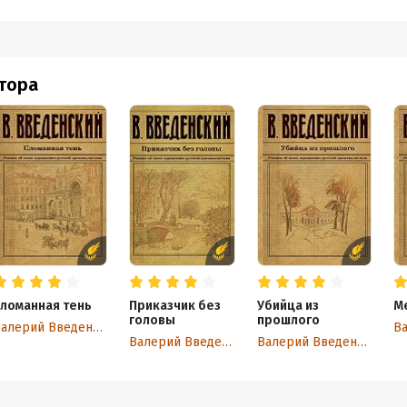
втора
ломанная тень
Приказчик без
Убийца из
М
головы
прошлого
Валерий Введенский
Валерий Введенский
Валерий Введенский