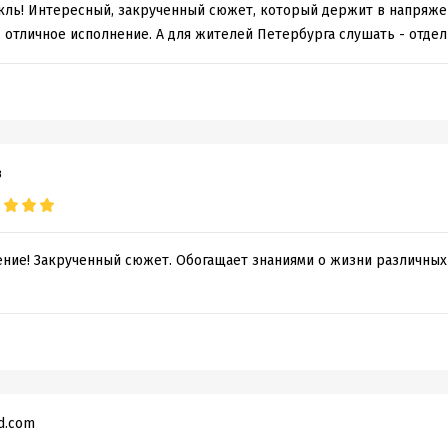
кль! Интересный, закрученный сюжет, который держит в напряже
 отличное исполнение. А для жителей Петербурга слушать - отде
обная информация
дания:
2021
оступления:
26 июля 2021
в
ние! Закрученный сюжет. Обогащает знаниями о жизни различных
ud.com