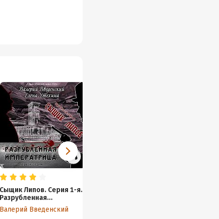
Сыщик Липов. Серия 1-я.
Мертвый час
Сыщик 
Разрубленная
Кража 
Валерий Введенский
императрица
собор
Валерий Введенский
Валери