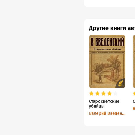
Другие книги а
Старосветские
С
убийцы
Валерий Введенский