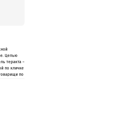
кной
ре. Целью
ль теракта –
ой по кличке
 товарищи по
с синими
 полную
тво станет