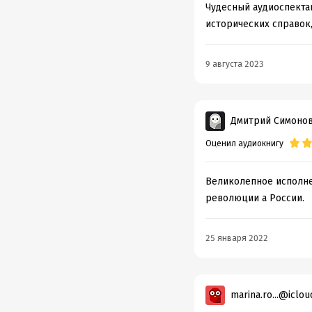
Чудесный аудиоспекта
исторических справок,
Подр
Год из
9 августа 2023
Дата п
Дмитрий Симоно
Оценил аудиокнигу
Великолепное исполне
революции а России.
25 января 2022
marina.ro...@iclo