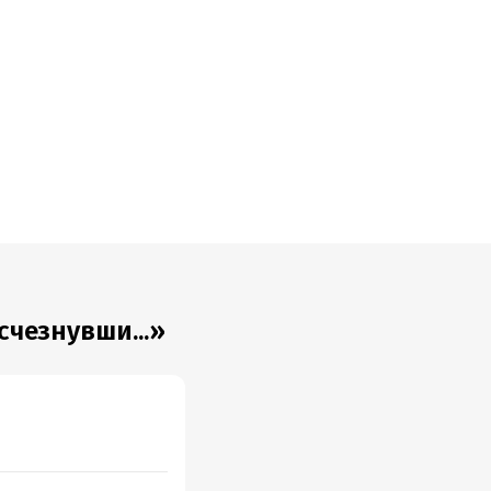
верь. После
мается за
ом,
в. Они
елеграфист,
ин
арищ Давид,
счезнувши...»
озчик Осип
личного