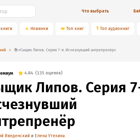
Что выбрать
Би
 книги
🔥
Новинки
❤️
Топ книг
🎙
Топ аудиокниг
кий
📚«Сыщик Липов. Серия 7-я. Исчезнувший антрепренёр»
4.84
(
135 оценок
)
емиум
ыщик Липов. Серия 7
счезнувший
нтрепренёр
ий Введенский
и
Елена Утехина