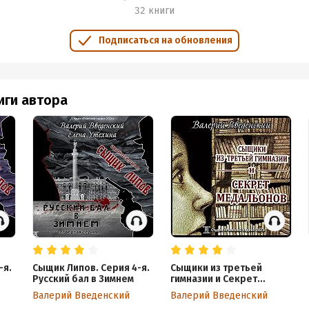
32 книги
Подписаться на обновления
иги автора
-я.
Сыщик Липов. Серия 4-я.
Сыщики из третьей
Русский бал в Зимнем
гимназии и Секрет
медальонов
Валерий Введенский
Валерий Введенский