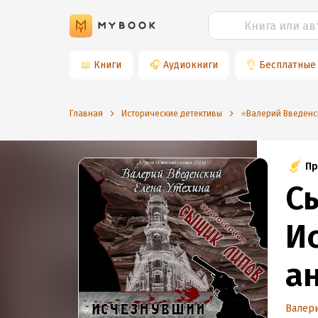
📖
Книги
🎧
Аудиокниги
👌
Бесплатные
Главная
Исторические детективы
⭐️Валерий Введенс
Пр
С
И
а
Валер