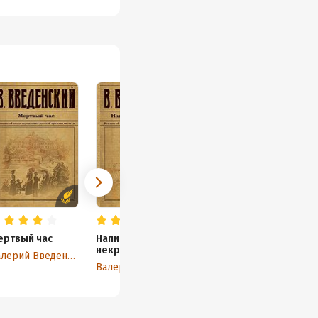
ертвый час
Напиши себе
некролог
Валерий Введенский
Валерий Введенский