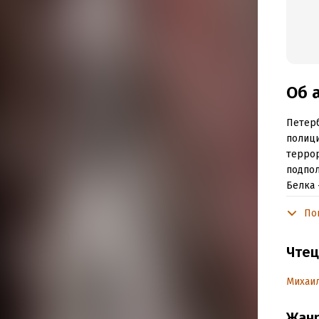
Об 
Петерб
полици
террор
подпол
Белка 
партии
По
линзам
Громки
Чтец
забот 
повор
Михаи
7-ая с
Жан