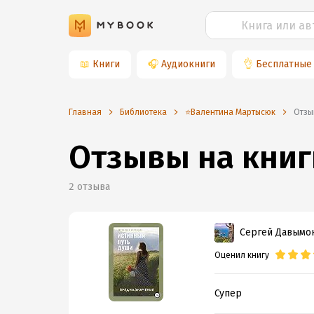
📖
Книги
🎧
Аудиокниги
👌
Бесплатные
Главная
Библиотека
⭐️Валентина Мартысюк
Отз
Отзывы на книг
2
отзыва
Сергей Давымо
Оценил книгу
Супер