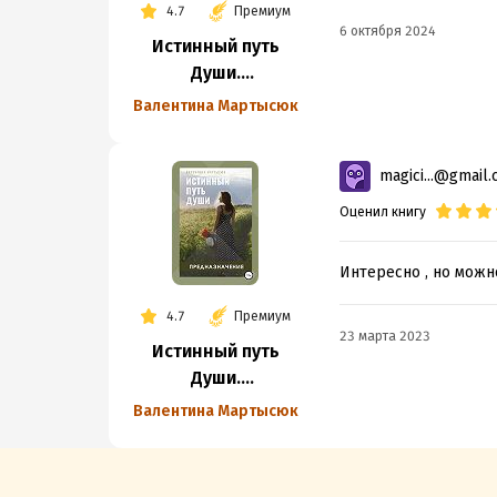
4.7
Премиум
6 октября 2024
Истинный путь
Души.
Предназначение
Валентина Мартысюк
magici...@gmail
Оценил книгу
Интересно , но можн
4.7
Премиум
23 марта 2023
Истинный путь
Души.
Предназначение
Валентина Мартысюк