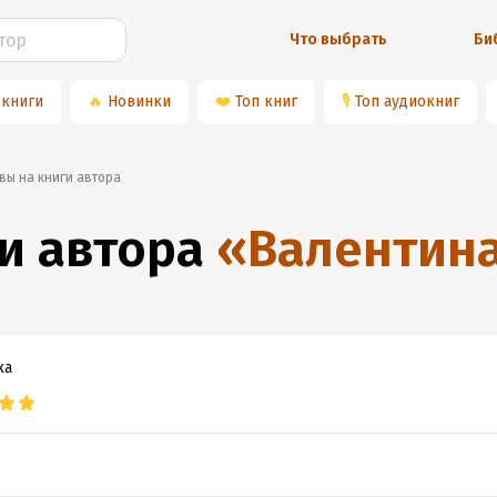
Что выбрать
Би
 книги
🔥
Новинки
❤️
Топ книг
🎙
Топ аудиокниг
ывы на книги автора
и автора
«
Валентин
ка