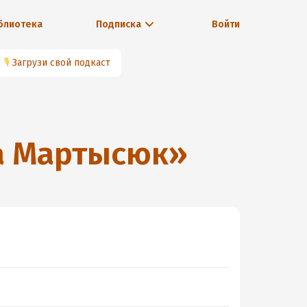
блиотека
Подписка
Войти
🎙
Загрузи свой подкаст
а Мартысюк
»