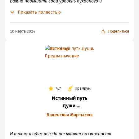
Важно повышать свой уровень духовного и
личностного развития, избавиться от высокомерия и
Показать полностью
гордыни. Научиться делиться знаниями с другими без
натиска и поучительства. Открыть своё сердце!
Верить в себя и Высшие силы. Создать своё учение и
10 марта 2024
Поделиться
воспитать последователей. Написать книгу.
4.7
Премиум
Истинный путь
Души.
Предназначение
Валентина Мартысюк
И таким людям всегда посылают возможность