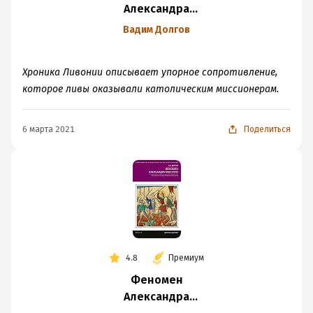
Александра
Невского. Русь XIII
Вадим Долгов
века между
Западом и Востоком
Хроника Ливонии описывает упорное сопротивление,
которое ливы оказывали католическим миссионерам.
6 марта 2021
Поделиться
4.8
Премиум
Феномен
Александра