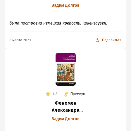
Невского. Русь XIII
Вадим Долгов
века между
Западом и Востоком
была построена немецкая крепость Кокенгаузен.
6 марта 2021
Поделиться
4.8
Премиум
Феномен
Александра
Невского. Русь XIII
Вадим Долгов
века между