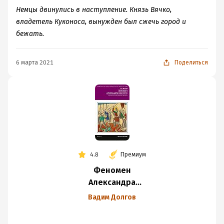
Западом и Востоком
Немцы двинулись в наступление. Князь Вячко,
владетель Куконоса, вынужден был сжечь город и
бежать.
6 марта 2021
Поделиться
4.8
Премиум
Феномен
Александра
Невского. Русь XIII
Вадим Долгов
века между
Западом и Востоком