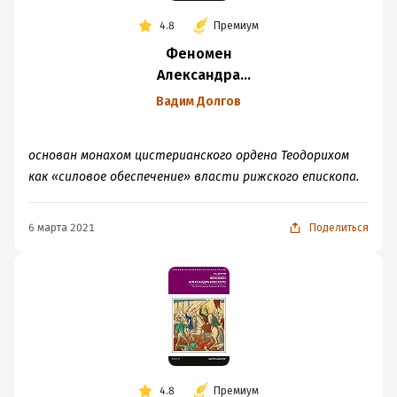
4.8
Премиум
Феномен
Александра
Невского. Русь XIII
Вадим Долгов
века между
Западом и Востоком
основан монахом цистерианского ордена Теодорихом
как «силовое обеспечение» власти рижского епископа.
6 марта 2021
Поделиться
4.8
Премиум