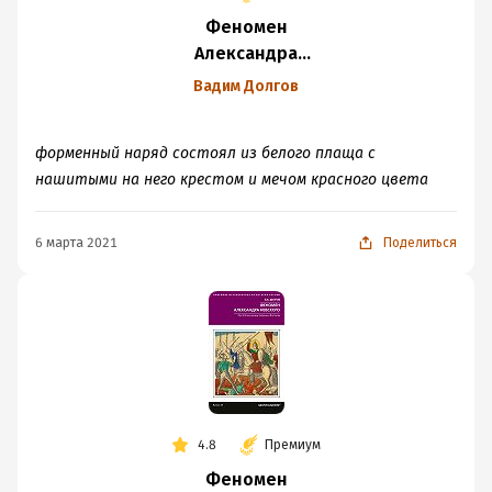
Феномен
Александра
Невского. Русь XIII
Вадим Долгов
века между
Западом и Востоком
форменный наряд состоял из белого плаща с
нашитыми на него крестом и мечом красного цвета
6 марта 2021
Поделиться
4.8
Премиум
Феномен