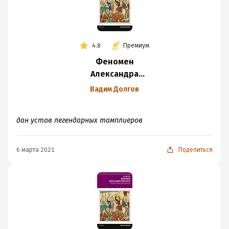
4.8
Премиум
Феномен
Александра
Невского. Русь XIII
Вадим Долгов
века между
Западом и Востоком
дан устав легендарных тамплиеров
6 марта 2021
Поделиться