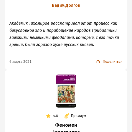
Невского. Русь XIII
Вадим Долгов
века между
Западом и Востоком
Академик Тихомиров рассматривал этот процесс как
безусловное зло и порабощение народов Прибалтики
заезжими немецкими феодалами, которые, с его точки
зрения, были гораздо хуже русских князей.
6 марта 2021
Поделиться
4.8
Премиум
Феномен