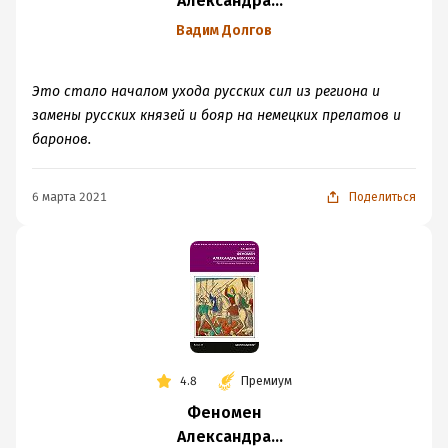
Александра
Невского. Русь XIII
Вадим Долгов
века между
Западом и Востоком
Это стало началом ухода русских сил из региона и
замены русских князей и бояр на немецких прелатов и
баронов.
6 марта 2021
Поделиться
4.8
Премиум
Феномен
Александра