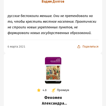
Невского. Русь XIII
Вадим Долгов
века между
Западом и Востоком
русские беспокоили меньше. Они не претендовали на
то, чтобы крестить местное население. Практически
не строили новых укрепленных пунктов, не
формировали новых государственных образований.
6 марта 2021
Поделиться
4.8
Премиум
Феномен
Александра