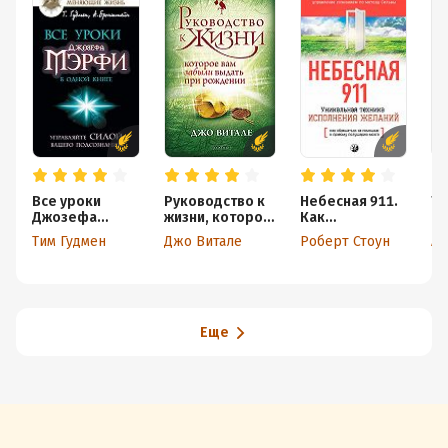
Все уроки
Руководство к
Небесная 911.
Тр
Джозефа
жизни, которое
Как
си
Мэрфи в одной
вам забыли
обpащаться за
Д
Тим Гудмен
Джо Витале
Роберт Стоун
книге.
выдать при
помощью к
Мэ
Управляйте
рождении
пpавому
по
силой вашего
полушаpию
дл
подсознания!
пр
де
Еще