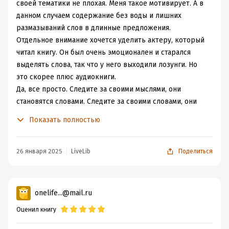
своей тематики не плохая. Меня такое мотивирует. А в
данном случаем содержание без воды и лишних
размазываний слов в длинные предложения.
Отдельное внимание хочется уделить актеру, который
читал книгу. Он был очень эмоционален и старался
выделять слова, так что у него выходили лозунги. Но
это скорее плюс аудиокниги.
Да, все просто. Следите за своими мыслями, они
становятся словами. Следите за своими словами, они
становятся поступками. Поступки складывают
Показать полностью
привычки. Привычки складывают характер. Характер
определяет судьбу.
Это действительно важно - замечать свои мысли.
26 января 2025
LiveLib
Поделиться
Недавно я обратила внимание на то с какими мыслями я
засыпаю. Я проговариваю одну и ту же фразу про себя,
которая не несет никакого смысла и пользы для меня.
onelife...@mail.ru
Негатив порождает новый негатив. Просто, банально.
Оценил книгу
Но часто ли мы об этом задумываемся.
Мне понравились тезисы из книги, например: убрать