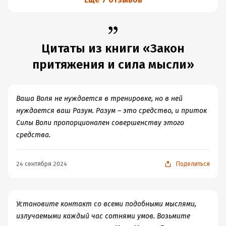
возможности, уверенность в успехе является
ключевым фактором достижения целей. И если
абстрагироваться от псевдонаучной подоплеки
Цитаты из книги «Закон
понятий «притяжения», обычная концентрация на
плохом или на хорошем, дает банальные результаты,
притяжения и сила мысли»
которые очевидны без эзотерики и веры в
сверхъестественное.
Ваша Воля не нуждается в тренировке, но в ней
нуждается ваш Разум. Разум – это средство, и приток
Силы Воли пропорционален совершенству этого
средства.
24 сентября 2024
Поделиться
Установите контакт со всеми подобными мыслями,
излучаемыми каждый час сотнями умов. Возьмите