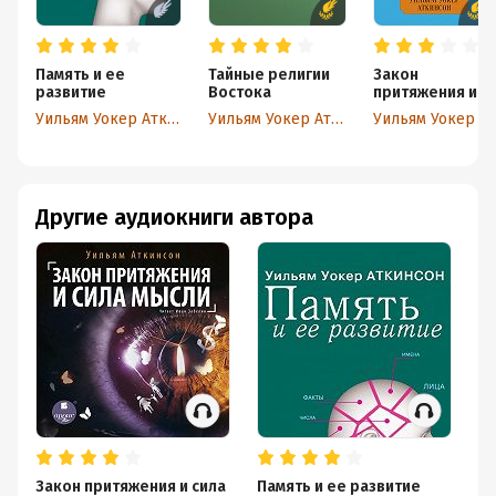
Память и ее
Тайные религии
Закон
развитие
Востока
притяжения и
сила мысли
Уильям Уокер Аткинсон
Уильям Уокер Аткинсон
Уильям Уокер Аткинсон
Другие аудиокниги автора
Закон притяжения и сила
Память и ее развитие
Си