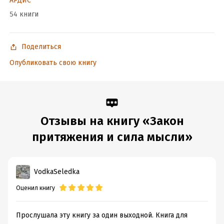
АРДИС
Книга пропитана позитивом, который, безусловно, получит и
54 книги
читатель от её прочтения.
Поделиться
Подробная информация
Опубликовать свою книгу
Объем:
115498
Год издания:
2019
Дата поступления:
1 мая 2019
Переводчик:
Ольга Новикова
Отзывы на книгу «Закон
Время на чтение:
2
ч.
притяжения и сила мысли»
VodkaSeledka
Оценил книгу
Прослушала эту книгу за один выходной. Книга для