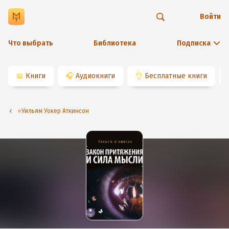
Войти
Что выбрать
Библиотека
Подписка
📖
Книги
🎧
Аудиокниги
👌
Бесплатные книги
⭐️Уильям Уокер Аткинсон