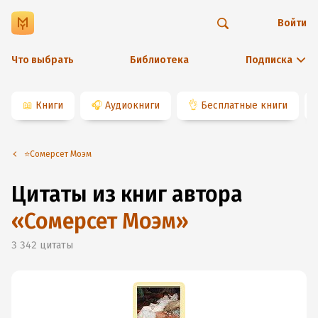
Войти
Что выбрать
Библиотека
Подписка
📖
Книги
🎧
Аудиокниги
👌
Бесплатные книги
⭐️Сомерсет Моэм
Цитаты из книг автора
«
Сомерсет Моэм
»
3 342
цитаты