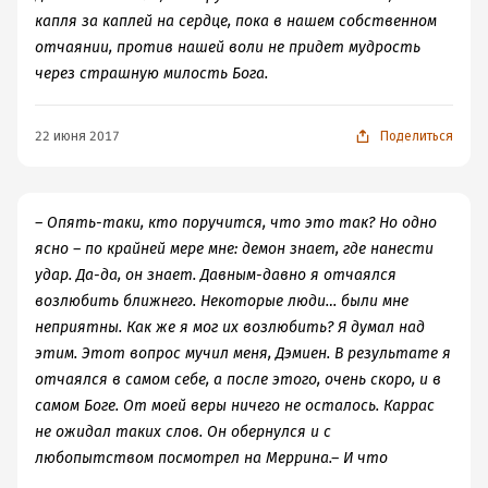
капля за каплей на сердце, пока в нашем собственном
отчаянии, против нашей воли не придет мудрость
через страшную милость Бога.
22 июня 2017
Поделиться
– Опять-таки, кто поручится, что это так? Но одно
ясно – по крайней мере мне: демон знает, где нанести
удар. Да-да, он знает. Давным-давно я отчаялся
возлюбить ближнего. Некоторые люди… были мне
неприятны. Как же я мог их возлюбить? Я думал над
этим. Этот вопрос мучил меня, Дэмиен. В результате я
отчаялся в самом себе, а после этого, очень скоро, и в
самом Боге. От моей веры ничего не осталось. Каррас
не ожидал таких слов. Он обернулся и с
любопытством посмотрел на Меррина.– И что
произошло? – В общем… в конце концов я понял: Бог