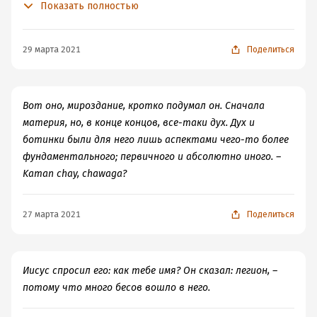
Показать полностью
никогда не потребовал бы от меня того, что
психологически невозможно. Что любовь, о которой он
просит, заключена в моей воле и не должна ощущаться
29 марта 2021
Поделиться
как эмоция. Никогда. Он требовал, чтобы я действовал
с любовью. И то, что я должен поступать так даже по
отношению к тем, кто мне неприятен, – по-моему, это
Вот оно, мироздание, кротко подумал он. Сначала
и есть самое сильное проявление любви, чем что-либо
материя, но, в конце концов, все-таки дух. Дух и
еще.
ботинки были для него лишь аспектами чего-то более
фундаментального; первичного и абсолютно иного. –
Kaman chay, chawaga?
27 марта 2021
Поделиться
Иисус спросил его: как тебе имя? Он сказал: легион, –
потому что много бесов вошло в него.