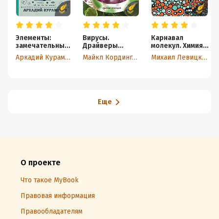
Элементы:
Вирусы.
Карнавал
замечательный
Драйверы
молекул. Химия
сон
эволюции.
необычная и
Аркадий Курамшин
Майкл Кордингли
Михаил Левицкий
профессора
Друзья или
забавная
Менделеева
враги?
Еще
О проекте
Что такое MyBook
Правовая информация
Правообладателям