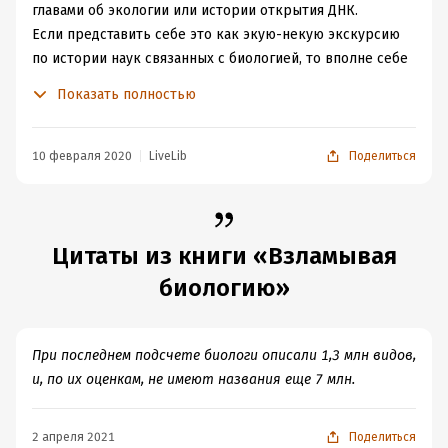
главами об экологии или истории открытия ДНК.
Если представить себе это как экую-некую экскурсию
по истории наук связанных с биологией, то вполне себе
сойдёт. Однако, из книги вычищено все мало-мальские
Показать полностью
детали, способные заставить читателя задуматься. Всё
факты, упоминающиеся в книге вам, скорее всего,
будут известны либо из школьных занятий либо из
10 февраля 2020
LiveLib
Поделиться
жизненного опыта.
Рекомендовал бы эту книжицу школьникам,
прогулявшим последние пару лет занятий биологией.
Или взрослым гражданам, желающим обновить/
Цитаты из книги «Взламывая
освежить общие знания в этой области.
биологию»
При последнем подсчете биологи описали 1,3 млн видов,
и, по их оценкам, не имеют названия еще 7 млн.
2 апреля 2021
Поделиться