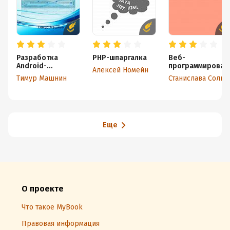
Разработка
PHP-шпаргалка
Веб-
Android-
программирован
Алексей Номейн
приложений
ие для детей.
Тимур Машнин
Станислава Солнечная
в деталях
Часть 1
Еще
О проекте
Что такое MyBook
Правовая информация