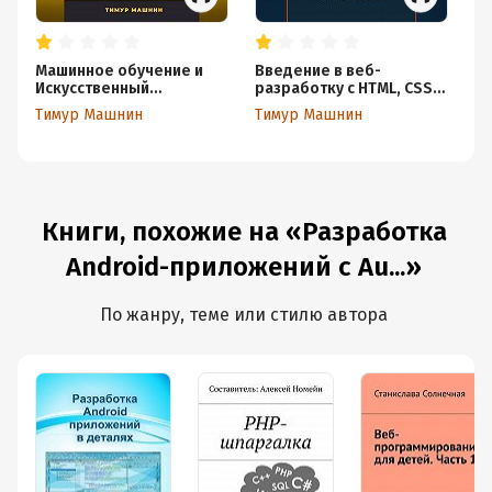
Машинное обучение и
Введение в веб-
Ра
Искусственный
разработку с HTML, CSS,
ко
Интеллект
JavaScript
Тимур Машнин
Тимур Машнин
Т
Книги, похожие на «Разработка
Android-приложений с Au...»
По жанру, теме или стилю автора