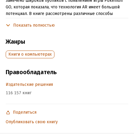
замечено широкой публикой с появлением игры Pokemon
GO, которая показала, что технология AR имеет большой
потенциал. В книге рассмотрены различные способы
разработки приложений с дополненной реальностью,
Показать полностью
от нативной разработки в Android Studio до использования
таких движков, как Unity.
Жанры
Подробная информация
Книги о компьютерах
Объем:
289406
Год издания:
2017
Правообладатель
Дата поступления:
29 января 2021
Издательские решения
ISBN (EAN):
9785448380907
Время на чтение:
5
ч.
116 157 книг
Поделиться
Опубликовать свою книгу