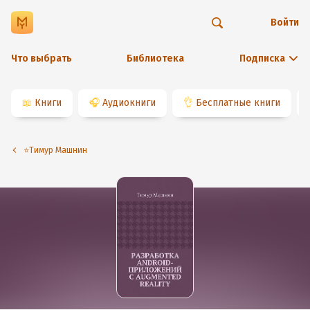
Войти
Что выбрать
Библиотека
Подписка
📖
Книги
🎧
Аудиокниги
👌
Бесплатные книги
⭐️Тимур Машнин