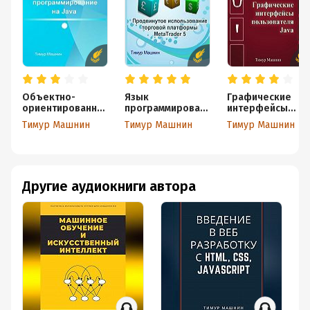
Объектно-
Язык
Графические
ориентированно
программирован
интерфейсы
е
ия MQL5:
пользователя Jav
Тимур Машнин
Тимур Машнин
Тимур Машнин
программирован
Продвинутое
a
ие на Java.
использование
Платформа
торговой
Java SE
платформы
MetaTrader 5
Другие аудиокниги автора