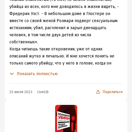
и тут Теодор Далримпл считает, что из каждого мрака
пытается убедить, что жизнь в Великобритании нынче
убийца из всех, кого мне доводилось в жизни видеть, -
можно выйти, если попросить помощи.
максимально опасна, вот когда он был молодой и
Фредерик Уэст. - В небольшом доме в Глостере он
работал в Африке такого не было, люди уважали друг
вместе со своей женой Розмари подверг сексуальным
друга. А сейчас тут страшнее, чем во всяких
истязаниям, убил, расчленил и зарыл двенадцать
американских гетто.
человек, в том числе двух детей из числа
И не сказать, что автор прям во всем не прав и совсем
собственных».
скучен, но по итогу каких-то интересных сведений так
Когда читаешь такие откровения, уже от одних
и не получаешь, потому что все темы затронуты крайне
описаний жутко и печально. И мне хочется понять не
поверхностно, да и я просто уже не доверяю ничему из
только самого убийцу, что у него в голове, когда он
того, что он пишет.
делает такие страшные вещи, но иногда очень хочется
Показать полностью
понять и психолога, что ими движет, когда они лечат
таких людей и пытаются рационально объяснить
поведение убийцы.
25 июля 2023
LiveLib
Поделиться
Т. Далримпл долгое время работал тюремным врачом-
психиатром и психологом в Лондоне, накопил за свою
жизнь большой багаж знаний и повидал не один
десяток преступников. Поэтому в своей книге он
делает порой печальные, порой очевидные, а порой и