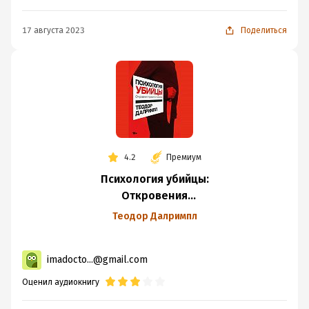
17 августа 2023
Поделиться
4.2
Премиум
Психология убийцы:
Откровения
тюремного
Теодор Далримпл
психиатра
imadocto...@gmail.com
Оценил аудиокнигу