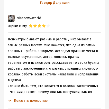
И он пишет просто обо всем подряд. Знаете этот
тюремного
Теодор Далримпл
неловкий момент, когда случайно посмотрели на соседа
психиатра
в транспорте, и он решает, что ему теперь есть с кем
Ninanewwworld
поговорить до самого конца поездки. И этот дед
просто не затыкается. И если поначалу он кажется
Оценил книгу
довольно прикольным дедушкой, которому есть чем
поделиться, то вскоре он начинает высказывать всё
Психиатры бывают разные и работа у них бывает в
более личные мысли, и ты понимаешь, какую большую
самых разных местах. Мне кажется, что одна из самых
ошибку совершил, позволив с тобой заговорить. Но
сложных - работа в тюрьме. Исследуя мрачные места в
уже слишком поздно. Деда понесло. В вагоне
головах осужденных, автор, являясь врачом-
становится всё душнее. А вам ехать ещё несколько
терапевтом и психиатром, рассказывает о своих буднях
часов и вообще это единственная электричка до вашей
работы с заключенными, о разных страшных случаях, о
станции, и теперь остается просто улыбаться и кивать
косяках работы всей системы наказания и исправления
из вежливости? Вот такого вида удовольствие чтение
в целом.
"Психология убийцы".
Сложно быть тем, кто копается в головах заключенных
Автор всё выскажет, по теме и нет. И он постоянно
- что ими движет, почему они так поступили, как им
отвлекается, перескакивает от темы к теме, например,
помочь, получится ли их исправить. Огромная
посреди рассказа о своем выступлении в суде суде,
Показать полностью
ответственность лежит на плечах психиатров в работе
может вспомнить, как выглядела случайная