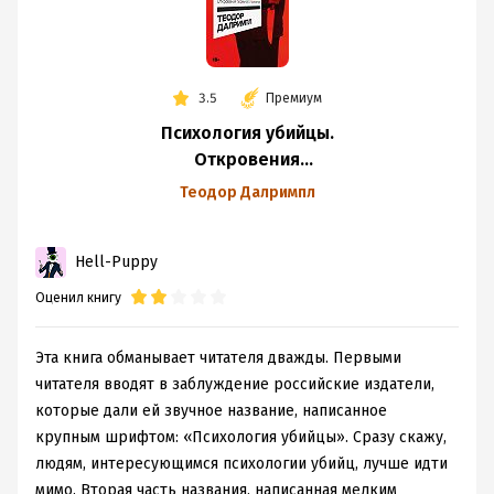
3.5
Премиум
Психология убийцы.
Откровения
тюремного
Теодор Далримпл
психиатра
Hell-Puppy
Оценил книгу
Эта книга обманывает читателя дважды. Первыми
читателя вводят в заблуждение российские издатели,
которые дали ей звучное название, написанное
крупным шрифтом: «Психология убийцы». Сразу скажу,
людям, интересующимся психологии убийц, лучше идти
мимо. Вторая часть названия, написанная мелким