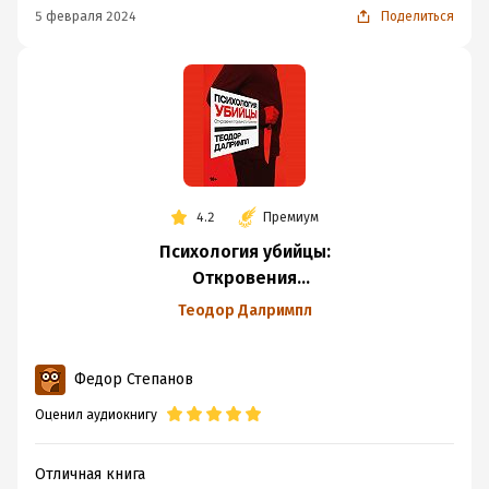
5 февраля 2024
Поделиться
4.2
Премиум
Психология убийцы:
Откровения
тюремного
Теодор Далримпл
психиатра
Федор Степанов
Оценил аудиокнигу
Отличная книга