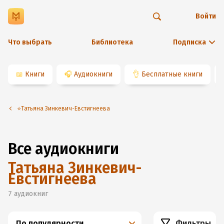
Войти
Что выбрать
Библиотека
Подписка
📖
Книги
🎧
Аудиокниги
👌
Бесплатные книги
⭐️Татьяна Зинкевич-Евстигнеева
Все аудиокниги
Татьяна Зинкевич-
Евстигнеева
7
аудиокниг
По популярности
Фильтры