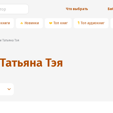
Что выбрать
Би
 книги
🔥
Новинки
❤️
Топ книг
🎙
Топ аудиокниг
и Татьяна Тэя
Татьяна Тэя