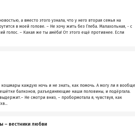
новостью, а вместо этого узнала, что у него вторая семья на
крутится в моей голове. – Не хочу жить без Глеба. Малахольная, - с
й голос. – Какая же ты амёба! От этого ещё противнее. Если
 кошмары каждую ночь и не знать, как помочь. А могу ли я вообщ
решётке балконов, разъединяющие наши половины, и подёргала.
выдержит.– Не смотри вниз, – пробормотала я, чувствуя, как
в...
ы – вестники любви