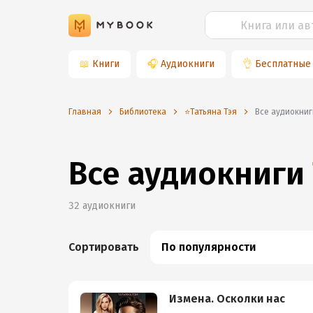
📖
Книги
🎧
Аудиокниги
👌
Бесплатные
Главная
Библиотека
⭐️Татьяна Тэя
Все аудиокниг
Все аудиокниги
32
аудиокниги
Сортировать
По популярности
Измена. Осколки нас