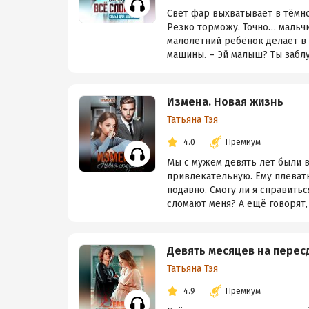
Свет фар выхватывает в тёмно
Резко торможу. Точно… мальч
малолетний ребёнок делает в 
машины. – Эй малыш? Ты заблу
Измена. Новая жизнь
Татьяна Тэя
4.0
Премиум
Мы с мужем девять лет были в
привлекательную. Ему плевать,
подавно. Смогу ли я справитьс
сломают меня? А ещё говорят, ч
Девять месяцев на перес
Татьяна Тэя
4.9
Премиум