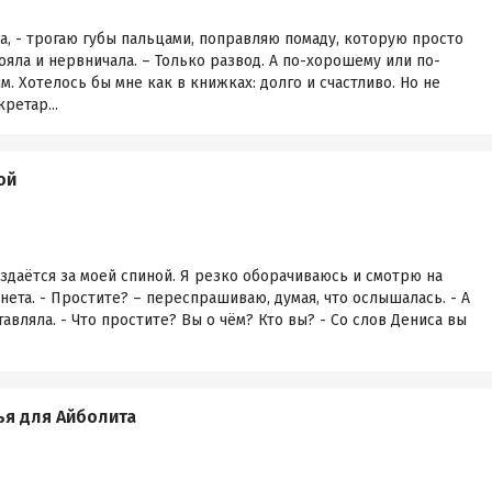
а, - трогаю губы пальцами, поправляю помаду, которую просто
стояла и нервничала. – Только развод. А по-хорошему или по-
. Хотелось бы мне как в книжках: долго и счастливо. Но не
ретар...
ой
аздаётся за моей спиной. Я резко оборачиваюсь и смотрю на
нета. - Простите? – переспрашиваю, думая, что ослышалась. - А
тавляла. - Что простите? Вы о чём? Кто вы? - Со слов Дениса вы
ья для Айболита