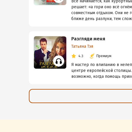
Всё начинается, как курортны
решает: «а гори оно всё огнё
совместным отдыхом. Они не г
ближе день разлуки, тем сложн
Разгляди меня
Татьяна Тэя
4.3
Премиум
Я мастер по влипанию в нелепы
центре европейской столицы. 
возможно, когда помощь прих