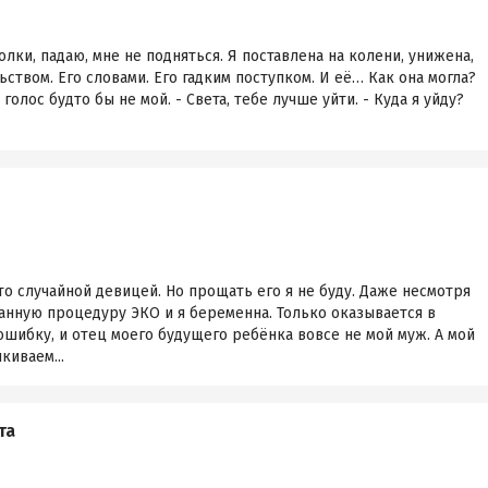
олки, падаю, мне не подняться. Я поставлена на колени, унижена,
ьством. Его словами. Его гадким поступком. И её… Как она могла?
 голос будто бы не мой. - Света, тебе лучше уйти. - Куда я уйду?
то случайной девицей. Но прощать его я не буду. Даже несмотря
анную процедуру ЭКО и я беременна. Только оказывается в
шибку, и отец моего будущего ребёнка вовсе не мой муж. А мой
киваем...
та