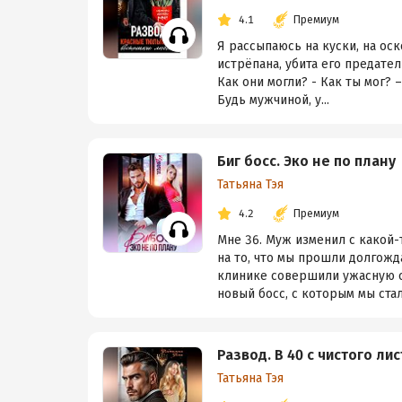
4.1
Премиум
Я рассыпаюсь на куски, на оск
истрёпана, убита его предател
Как они могли? - Как ты мог? –
Будь мужчиной, у...
Биг босс. Эко не по плану
Татьяна Тэя
4.2
Премиум
Мне 36. Муж изменил с какой-
на то, что мы прошли долгожд
клинике совершили ужасную о
новый босс, с которым мы стал
Развод. В 40 с чистого лис
Татьяна Тэя