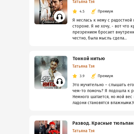
Татьяна Тэя
4.5
Премиум
Я неслась к нему с радостной 
стороне. Я не хочу, - вот что 
презрением бросает внутренни
честно, была мысль сдела...
Тонкой нитью
Татьяна Тэя
3.9
Премиум
Это мучительно – слышать его
чем-то помочь? Я подошла к 
Немного шатается, но мой вес 
ладони становятся влажными.Ух
Развод. Красные тюльпан
Татьяна Тэя