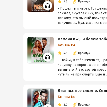
4.3
Премиум
- Пошёл ты к чёрту, Гришеньк
слизала, скусала с них, пока 
плохому, это мы ещё посмотрим
получилось. Муж изменил с сек
Измена в 45. Я болею тоб
Татьяна Тэя
4.5
Премиум
- Твой муж тебе изменяет, - р
девушку на пороге моего каби
вы ничего. Я вас другой предс
чуть ли не при смерти. Ещё п...
Диагноз: всё сложно. Сем
Татьяна Тэя
3.7
Премиум