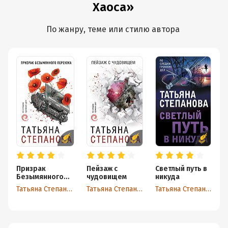
Хаоса»
По жанру, теме или стилю автора
Призрак
Пейзаж с
Светлый путь в
Ч
Безымянного
чудовищем
никуда
н
переулка
Татьяна Степанова
Татьяна Степанова
Татьяна Степанова