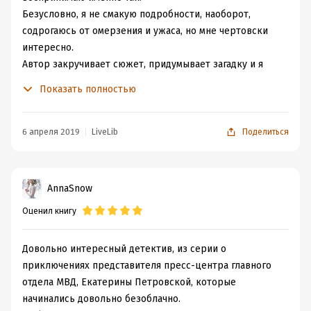
Безусловно, я не смакую подробности, наоборот,
содрогаюсь от омерзения и ужаса, но мне чертовски
интересно.
Автор закручивает сюжет, придумывает загадку и я
просто попадаю под это действие.
Показать полностью
Серийный убийца, который все свои жертвы
упаковывает в костюмы мух и оставляет в людных
местах в весьма неприличных позах.
6 апреля 2019
LiveLib
Поделиться
Маленький научный городок, со своим
укладом,секретами и тайнами.
Весьма непростые люди, населяющие его. Стоит
AnnaSnow
упомнить академиков (уже умерших), космонавта
Оценил книгу
(вполне ещё молодого), Аллу Мухину (одну из
полицейских начальников ведущую это дело).
Очень хорошо!
Довольно интересный детектив, из серии о
приключениях представителя пресс-центра главного
отдела МВД, Екатерины Петровской, которые
начинались довольно безоблачно.