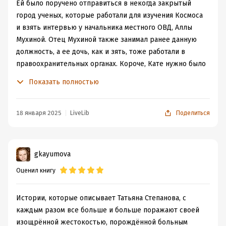
Ей было поручено отправиться в некогда закрытый
город ученых, которые работали для изучения Космоса
и взять интервью у начальника местного ОВД, Аллы
Мухиной. Отец Мухиной также занимал ранее данную
должность, а ее дочь, как и зять, тоже работали в
правоохранительных органах. Короче, Кате нужно было
написать о полицейской династии, которая пустила
Показать полностью
корни в небольшом городке. Но всё пошло не по
плану.
Приехав в Эреб, Катя видит, что вся местная полиция
18 января 2025
LiveLib
Поделиться
поднята на уши и они разыскивают
пропавшую...кассиршу-продавщицу местной пекарни.
Казалось бы, что на поиски взрослой женщины,
gkayumova
которая часто ссорилась с мужем и у которой был
Оценил книгу
роман с владельцем пекарни, не должны так бурно
реагировать. Дальше - больше. На простой сигнал о
проникновении в дом бывшего космонавта, выезжает
Истории, которые описывает Татьяна Степанова, с
также, чуть ли не все отделение.
каждым разом все больше и больше поражают своей
Катя не может понять этот странный метод работы,
изощрённой жестокостью, порождённой больным