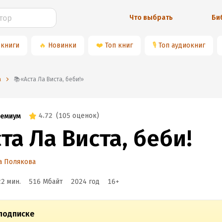
Что выбрать
Би
 книги
🔥
Новинки
❤️
Топ книг
🎙
Топ аудиокниг
а
📚«Аста Ла Виста, беби!»
4.72
(
105 оценок
)
емиум
та Ла Виста, беби!
а Полякова
22 мин.
516 Мбайт
2024
год
16
+
подписке