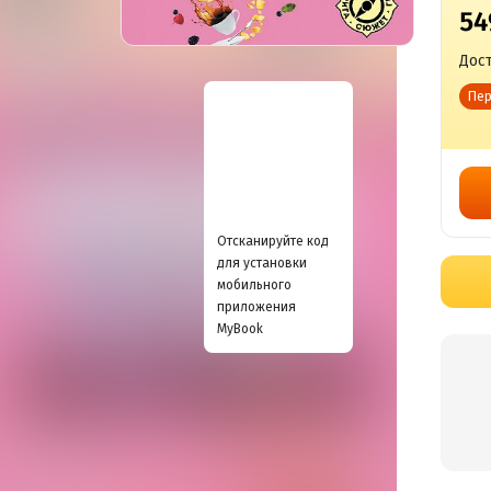
54
Дост
Пер
Отсканируйте код
для установки
мобильного
приложения
MyBook