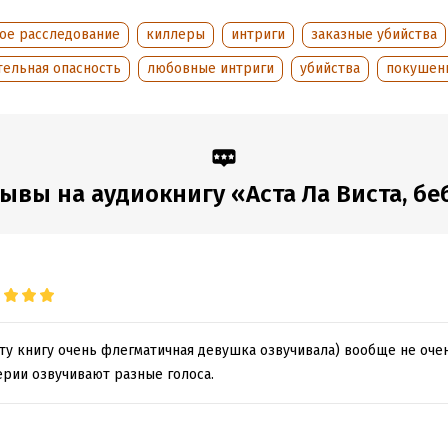
аписания:
1 января 2005
ISBN (EAN):
9785042026904
дания:
2024
ное расследование
киллеры
интриги
заказные убийства
оступления:
5 июня 2024
тельная опасность
любовные интриги
убийства
покушен
ывы на аудиокнигу «Аста Ла Виста, бе
ту книгу очень флегматичная девушка озвучивала) вообще не оче
ерии озвучивают разные голоса.