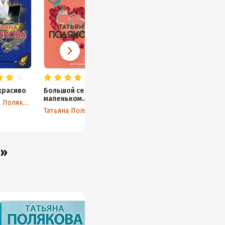
красиво
Большой секс в
маленьком
Татьяна Полякова
городе
Татьяна Полякова
!»