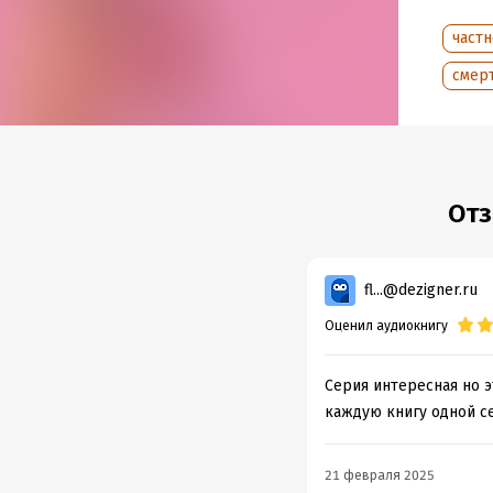
Дата н
Год из
част
Дата п
смер
Отз
fl...@dezigner.ru
Оценил аудиокнигу
Серия интересная но э
каждую книгу одной с
21 февраля 2025