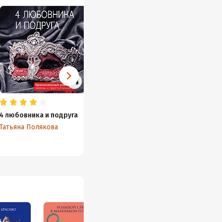
4 любовника и подруга
Змей-соблазнитель
Миссия
Татьяна Полякова
Татьяна Полякова
Татьян