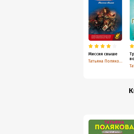
Миссия свыше
Т
в
Татьяна Полякова
К