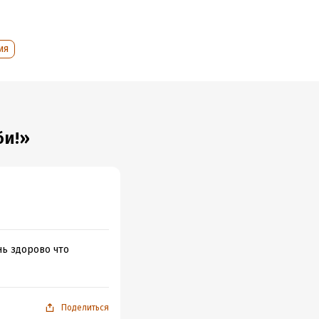
ия
би!»
нь здорово что
Поделиться