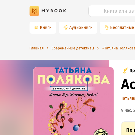
📖
Книги
🎧
Аудиокниги
👌
Бесплатные
Главная
Современные детективы
⭐️Татьяна Поляков
Пр
Ас
Татьян
9 час. 
По 