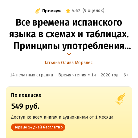
4.67
(
9 оценок
)
Премиум
Все времена испанского
языка в схемах и таблицах.
Принципы употребления
и построения времен
Татьяна Олива Моралес
испанского
14 печатных страниц
Время чтения ≈
1
ч
2020
год
6
+
языка, упражнения
По подписке
549 руб.
Доступ ко всем книгам и аудиокнигам от 1 месяца
Первые 14 дней
бесплатно