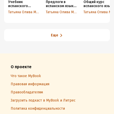
Учебник
Предлоги в
Общий курс
испанского
испанском языке.
испанского язык
языка.
Правила и
Татьяна Олива Моралес
Татьяна Олива Моралес
Татьяна Олива Морал
Интенсивный
упражнения
практический
курс письменного
и устного
перевода с
испанского языка
Еще
на русский, с
русского языка
на испанский с
текстами-
ключами (А1 – В2)
О проекте
Что такое MyBook
Правовая информация
Правообладателям
Загрузить подкаст в MyBook и Литрес
Политика конфиденциальности