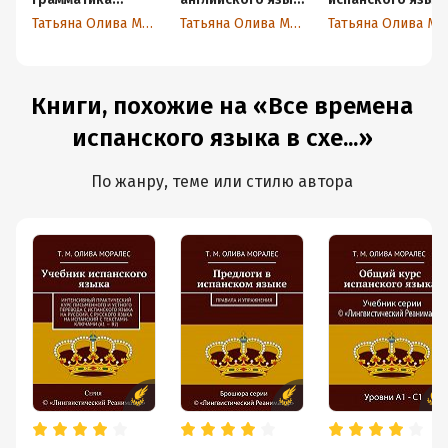
английского
а. Начальный
Татьяна Олива Моралес
Татьяна Олива Моралес
Татьяна Олива Морал
языка. Учебник.
уровень (А1 – А2)
Часть 1.
Начальный
уровень (А1 – А2)
Книги, похожие на «Все времена
испанского языка в схе...»
По жанру, теме или стилю автора