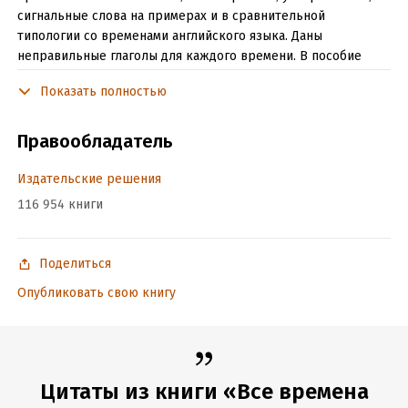
сигнальные слова на примерах и в сравнительной
типологии со временами английского языка. Даны
неправильные глаголы для каждого времени. В пособие
включены упражнения для отработки построения каждого
Показать полностью
времени испанского языка и заучивания неправильных
глаголов.
Правообладатель
Подробная информация
Издательские решения
Объем:
25584
116 954 книги
Год издания:
2020
Дата поступления:
7 октября 2021
Поделиться
ISBN (EAN):
9785448313806
Опубликовать свою книгу
Время на чтение:
1
ч.
Цитаты из книги «Все времена