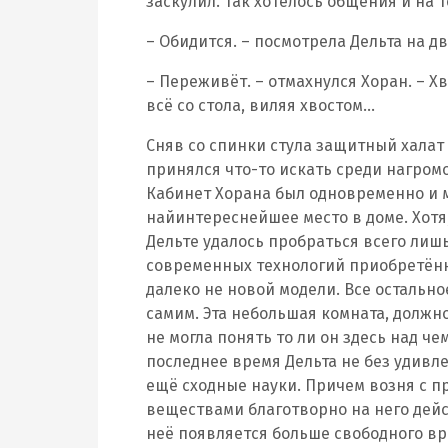
заскулил. Так хотелось общения и на т
– Обидится. – посмотрела Дельта на дв
– Переживёт. – отмахнулся Хоран. – Хв
всё со стола, виляя хвостом…
Сняв со спинки стула защитный халат 
принялся что-то искать среди нагро
Кабинет Хорана был одновременно и м
найинтереснейшее место в доме. Хотя,
Дельте удалось пробраться всего лишь 
современных технологий приобретённ
далеко не новой модели. Все остальн
самим. Эта небольшая комната, должно
не могла понять то ли он здесь над че
последнее время Дельта не без удивле
ещё сходные науки. Причем возня с 
веществами благотворно на него дейс
неё появляется больше свободного вр