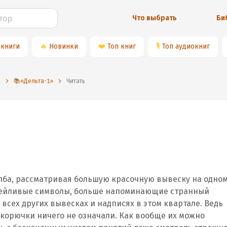
Что выбрать
Би
 книги
🔥
Новинки
❤️
Топ книг
🎙
Топ аудиокниг
а
📚«Дельта-1»
Читать
 лба, рассматривая большую красочную вывеску на одно
атейливые символы, больше напоминающие странный
 всех других вывесках и надписях в этом квартале. Ведь
закорючки ничего не означали. Как вообще их можно