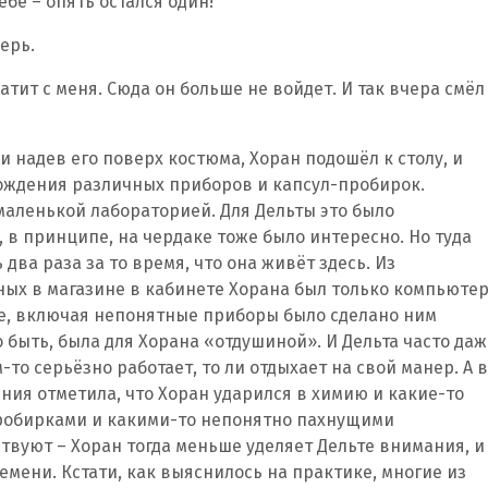
ебе – опять остался один!
ерь.
атит с меня. Сюда он больше не войдет. И так вчера смёл
и надев его поверх костюма, Хоран подошёл к столу, и
мождения различных приборов и капсул-пробирок.
аленькой лабораторией. Для Дельты это было
 в принципе, на чердаке тоже было интересно. Но туда
два раза за то время, что она живёт здесь. Из
ых в магазине в кабинете Хорана был только компьюте
ое, включая непонятные приборы было сделано ним
 быть, была для Хорана «отдушиной». И Дельта часто даж
м-то серьёзно работает, то ли отдыхает на свой манер. А в
ния отметила, что Хоран ударился в химию и какие-то
пробирками и какими-то непонятно пахнущими
твуют – Хоран тогда меньше уделяет Дельте внимания, и
емени. Кстати, как выяснилось на практике, многие из