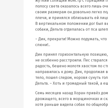
жуткий сопящий монстр с горящими гл
полосу света оказалось всего лишь о
своим размерам он довольно легко по
плечи, и принялся облизывать ей лицо
В вертикальном положении дог был вы
собаки, Дельта отделалась от пса шле
– Дик, прекрати! Можно подумать, что 
слюни!..
Дик принял горизонтальную позицию, 
не особенно расстроили. Пес старал
радость, бешено молотя хвостом по ст
направилась к дому. Дик, продолжая в
тело, пошел следом, норовя сунуть гол
Дельта. – Хоть и громадный такой, а 
Семь месяцев назад Хоран привёз дом
дрожащего, всего в морщиночках и ск
хотя раньше видела собак по общеоб