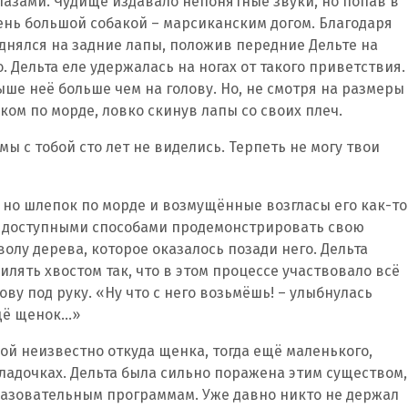
азами. Чудище издавало непонятные звуки, но попав в
чень большой собакой – марсиканским догом. Благодаря
днялся на задние лапы, положив передние Дельте на
. Дельта еле удержалась на ногах от такого приветствия.
ше неё больше чем на голову. Но, не смотря на размеры
пком по морде, ловко скинув лапы со своих плеч.
мы с тобой сто лет не виделись. Терпеть не могу твои
но шлепок по морде и возмущённые возгласы его как-то
ся доступными способами продемонстрировать свою
волу дерева, которое оказалось позади него. Дельта
илять хвостом так, что в этом процессе участвовало всё
ову под руку. «Ну что с него возьмёшь! – улыбнулась
ещё щенок…»
ой неизвестно откуда щенка, тогда ещё маленького,
ладочках. Дельта была сильно поражена этим существом,
разовательным программам. Уже давно никто не держал