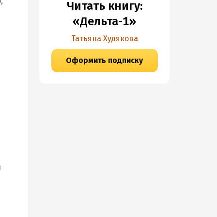
,
Читать книгу:
«Дельта-1»
Татьяна Худякова
Оформить подписку
й