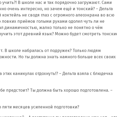
о учить?! В школе нас и так порядочно загружают. Сами
но очень интересно, но зачем ещё и тонский? – Дельта
 коктейль не сводя глаз с огромного алеоэкрана во всю
ю ловких приёмов голыми руками одолел чуть ли не
л динамичностью, жалко только не понятно о чём
ыучить этот древний язык? Можно будет смотреть тонски
ит. В школе набралась от подружек? Только людям
жности. Но ты должна знать намного больше всех своих
на этих каникулах отдохнуть!? – Дельта взяла с блюдечка
тебе предстоит? Ты должна быть хорошо подготовлена. –
но пяти месяцев усиленной подготовки?