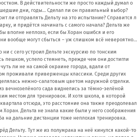
остком. В действительности же просто каждый думал о
ошедшие дни, годы… Сделал ли он правильный выбор?
оит ли отправлять Дельту на это испытание? Справится л
арку, и придётся начинать с самого начала? Дельта же
бы вполне неплохо, если бы Хоран ошибся и его
они вообще могут сбыться – уж слишком всё невероятно…
о ни с сего устроил Дельте экскурсию по тонским
сь пешком, успело стемнеть, прежде чем они достигли
чуть ли не на самой окраине города, вдали от
ном проживали приверженцы классики. Среди других
ыделялась нежно-салатовым цветом наружной отделки.
з вечнозелёного сада виднелись за тёмно-зелёной
им местом для тренировок. И хотя школа, в которой
 квартала отсюда, это расстояние она также преодолевал
м Хоран. Дельта не знала какие были у него соображения
дьба на дальние дистанции тоже неплохая тренировка.
ёд Дельту. Тут же из полумрака на неё кинулся какой-то