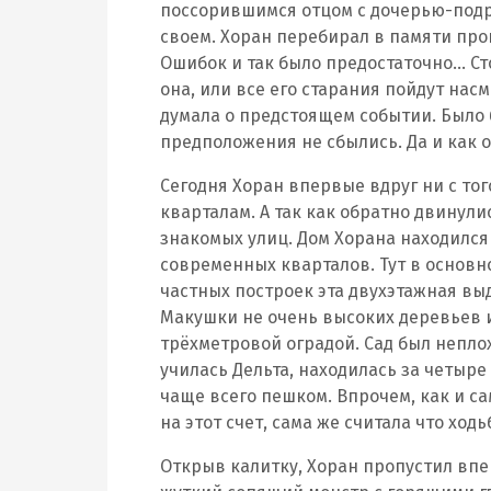
поссорившимся отцом с дочерью-подр
своем. Хоран перебирал в памяти пр
Ошибок и так было предостаточно… Ст
она, или все его старания пойдут насм
думала о предстоящем событии. Было 
предположения не сбылись. Да и как 
Сегодня Хоран впервые вдруг ни с тог
кварталам. А так как обратно двинули
знакомых улиц. Дом Хорана находился 
современных кварталов. Тут в основ
частных построек эта двухэтажная в
Макушки не очень высоких деревьев и
трёхметровой оградой. Сад был неплох
училась Дельта, находилась за четыре
чаще всего пешком. Впрочем, как и са
на этот счет, сама же считала что хо
Открыв калитку, Хоран пропустил впер