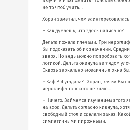
выучить и запомнить? Тонский словар
не то чтоб учить…
Хоран заметил, чем заинтересовалась 
– Как думаешь, что здесь написано?
Дельта пожала плечами. Три иероглифа
бы подсказать об их значении. Сред
зверя. Но ведь можно попробовать хо
логикой. Дельта окинула взглядом уло
Сквозь зеркально-мозаичные окна бы
– Кафе! Я угадала?.. Хоран, зачем Вы с
иероглифа тонского не знаю…
– Ничего. Займемся изучением этого я
на вход. Дельта согласно кивнула, хо
свободный стол и сделали заказ. Как
симпатичными пирожными.