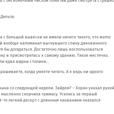
ь с бесконечным числом понятий даже смотреть страшно
Дельта:
 с большой вывески не имели ничего такого, что могло
ний вообще напоминал выгнувшего спину диковинного
тя бы догадаться. Достаточно лишь воспользоваться
чку и присмотрелась к самому зданию. Тихое местечко.
ли едва видны столики…
прашиваете, когда умеете читать. А я ведь ни одного
зыка со следующей недели. Зайдем? – Хоран указал руко
тя мысленно скорчила гримасу. Уселись за первый
ой-то легкий десерт с длинным названием оказался