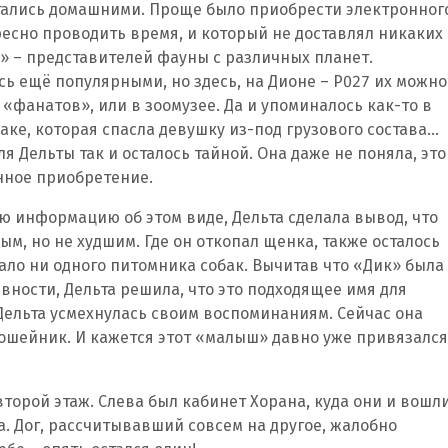
тались домашними. Проще было приобрести электронног
есно проводить время, и который не доставлял никаких
» – представителей фауны с различных планет.
сь ещё популярными, но здесь, на Дионе – Р027 их можно
 «фанатов», или в зоомузее. Да и упоминалось как-то в
аке, которая спасла девушку из-под грузового состава…
я Дельты так и осталось тайной. Она даже не поняла, это
анное приобретение.
 информацию об этом виде, Дельта сделала вывод, что
ым, но не худшим. Где он откопал щенка, также осталось
ало ни одного питомника собак. Вычитав что «Дик» была
вности, Дельта решила, что это подходящее имя для
Дельта усмехнулась своим воспоминаниям. Сейчас она
 ошейник. И кажется этот «малыш» давно уже привязался
второй этаж. Слева был кабинет Хорана, куда они и вошли
. Дог, рассчитывавший совсем на другое, жалобно