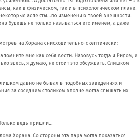
уж усиленной… А достаточно ты подготовлена или нет – эт
нсы, как в физическом, так и в психологическом плане.
ь некоторые аспекты…по изменению твоей внешности.
жна будешь не только называться его именем, а даже
смотрев на Хорана снисходительно-скептически:
 напомните мне как себя вести. Назовусь тогда и Ридом, и
ько здесь, я думаю, не стоит это обсуждать. Слишком
 слишком давно не бывал в подобных заведениях и
ания за соседним столиком вполне могла слышать их
 Только ведь пришли…
дома Хорана. Со стороны эта пара могла показаться