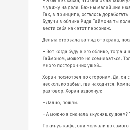
– Я бы не сказал, что она была такой 
я увижу на деле. Важны малейшие нюа
Так, в принципе, осталось доработат
Будучи в облике Рида Таймона ты дол
вести себя как этот персонаж.
Дельта оторвала взгляд от экрана, по
– Вот когда буду в его облике, тогда и
Таймоном, можете не сомневаться. Тол
много посторонних ушей…
Хоран посмотрел по сторонам. Да, он
несколько забыл, где находится. Комп
разговор. Хоран вздохнул:
– Ладно, пошли.
– А можно я сначала вкусняшку доем?
Покинув кафе, они молчали до самого 