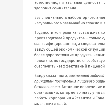
Естественно, питательная ценность п
здоровья сомнительна.
Без специального лабораторного ана
натурального чрезвычайно сложно и в
Трудности контроля качества из-за 
производителей продуктов – только о
фальсифицированных, а следовательн
ввиду общей экономической ситуации 
более дорогостоящие продукты невыго
невольно, но государство способству
обеспечить неэффективный пищевой
Ввиду сказанного,
важнейшей задачей
принципам построения пищевого рацио
безопасности
. Активное вовлечение 
организаций, которые во главу угла с
работы корпорации «Развитие и Совер
мыслящих людей.