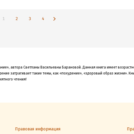
1
2
3
4
ание», автора Светланы Васильевны Барановой. Данная книга
имеет возрастн
ение затрагивает такие темы, как «похудение»
, «здоровый образ жизни»
.
Кн
иятного чтения!
Правовая информация
Пра