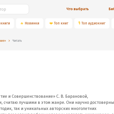
Что выбрать
Би
 книги
🔥
Новинки
❤️
Топ книг
🎙
Топ аудиокниг
ние»
Читать
тие и Совершенствование» С. В. Барановой,
, считаю лучшими в этом жанре. Они научно достоверны
тодик, так и уникальных авторских многолетних