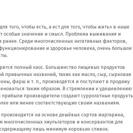
ля того, чтобы есть, а ест для того, чтобы жить» в наше
ет особые значение и смысл. Проблема выживания и
да ранее. Среди многочисленных негативных факторов,
ункционирование и здоровье человека, очень большое
ты.
орится полный хаос. Большинство пищевых продуктов
й привычных названий, таких как масло, сыр, сырковая
роны, фарш и т. п., производятся и поступают в продажу
меноваться таким образом. В стремлении к удешевлению
 прибыли производители создают суррогатные продукты
лее или менее соответствующие своим названиям.
о производится на основе дешёвых сортов маргарина,
м многочисленных эмульгаторов и консервантов для
 содержащему лишь минимум коровьих сливок.