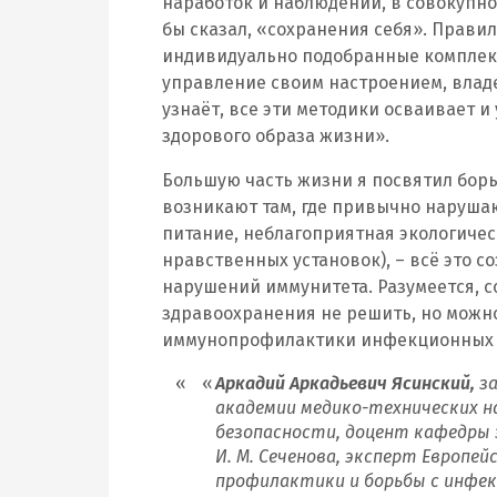
наработок и наблюдений, в совокупно
бы сказал, «сохранения себя». Прави
индивидуально подобранные комплек
управление своим настроением, владе
узнаёт, все эти методики осваивает и
здорового образа жизни».
Большую часть жизни я посвятил борь
возникают там, где привычно наруша
питание, неблагоприятная экологичес
нравственных установок), – всё это с
нарушений иммунитета. Разумеется, 
здравоохранения не решить, но можно 
иммунопрофилактики инфекционных 
Аркадий Аркадьевич Ясинский,
з
академии медико-технических на
безопасности, доцент кафедры 
И. М. Сеченова, эксперт Европей
профилактики и борьбы с инфек