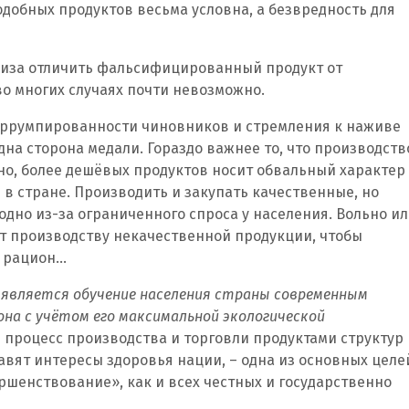
одобных продуктов весьма условна, а безвредность для
лиза отличить фальсифицированный продукт от
о многих случаях почти невозможно.
коррумпированности чиновников и стремления к наживе
дна сторона медали. Гораздо важнее то, что производств
о, более дешёвых продуктов носит обвальный характер
в стране. Производить и закупать качественные, но
дно из-за ограниченного спроса у населения. Вольно и
ет производству некачественной продукции, чтобы
 рацион…
 является обучение населения страны современным
на с учётом его максимальной экологической
в процесс производства и торговли продуктами структур 
тавят интересы здоровья нации, – одна из основных целе
шенствование», как и всех честных и государственно