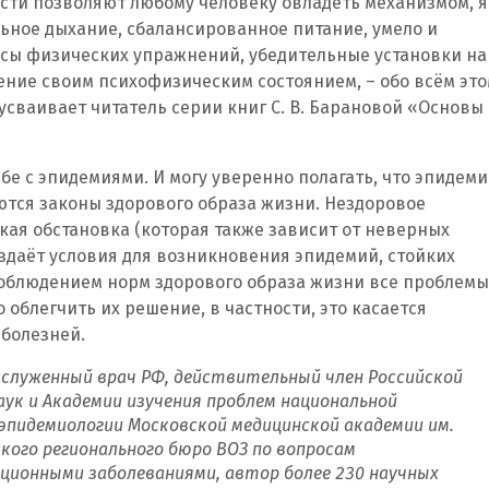
сти позволяют любому человеку овладеть механизмом, я
льное дыхание, сбалансированное питание, умело и
сы физических упражнений, убедительные установки на
ние своим психофизическим состоянием, – обо всём эт
 усваивает читатель серии книг С. В. Барановой «Основы
бе с эпидемиями. И могу уверенно полагать, что эпидем
ются законы здорового образа жизни. Нездоровое
кая обстановка (которая также зависит от неверных
оздаёт условия для возникновения эпидемий, стойких
соблюдением норм здорового образа жизни все проблемы
облегчить их решение, в частности, это касается
болезней.
аслуженный врач РФ, действительный член Российской
ук и Академии изучения проблем национальной
эпидемиологии Московской медицинской академии им.
ского регионального бюро ВОЗ по вопросам
ционными заболеваниями, автор более 230 научных