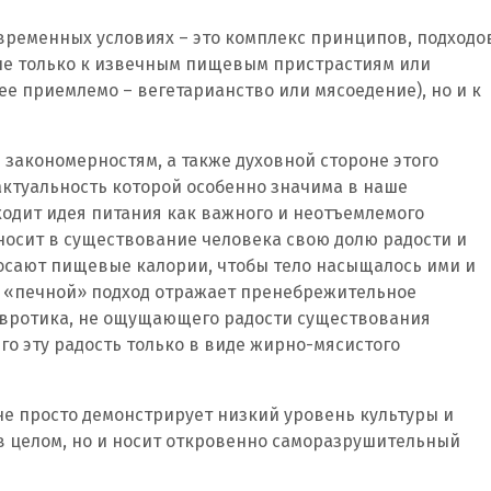
овременных условиях – это комплекс принципов, подходо
не только к извечным пищевым пристрастиям или
ее приемлемо – вегетарианство или мясоедение), но и к
 закономерностям, а также духовной стороне этого
актуальность которой особенно значима в наше
одит идея питания как важного и неотъемлемого
носит в существование человека свою долю радости и
росают пищевые калории, чтобы тело насыщалось ими и
 «печной» подход отражает пренебрежительное
невротика, не ощущающего радости существования
о эту радость только в виде жирно-мясистого
не просто демонстрирует низкий уровень культуры и
в целом, но и носит откровенно саморазрушительный