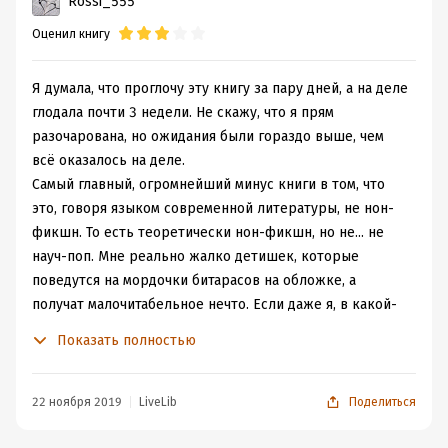
Rossi_555
Оценил книгу
Я думала, что проглочу эту книгу за пару дней, а на деле
глодала почти 3 недели. Не скажу, что я прям
разочарована, но ожидания были гораздо выше, чем
всё оказалось на деле.
Самый главный, огромнейший минус книги в том, что
это, говоря языком современной литературы, не нон-
фикшн. То есть теоретически нон-фикшн, но не... не
науч-поп. Мне реально жалко детишек, которые
поведутся на мордочки битарасов на обложке, а
получат малочитабельное нечто. Если даже я, в какой-
то мере ожидавшая от книги именно этого, частенько с
Показать полностью
трудом продиралась сквозь абзацы, да не, сквозь
страницы и главы откровенно скучного и надуманного
текста.
22 ноября 2019
LiveLib
Поделиться
Иными словами, перед нами чистый "науч", без всякого