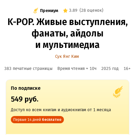
3.89
(
28 оценок
)
Премиум
K-POP. Живые выступления,
фанаты, айдолы
и мультимедиа
Сук Янг Ким
383 печатные страницы
Время чтения ≈
10
ч
2025
год
16
+
По подписке
549 руб.
Доступ ко всем книгам и аудиокнигам от 1 месяца
Первые 14 дней
бесплатно