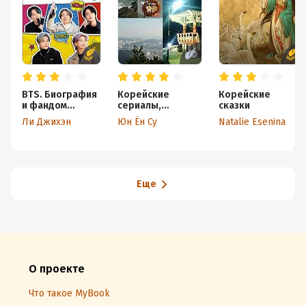
BTS. Биография
Корейские
Корейские
и фандом
сериалы,
сказки
принцев K-POP
созданные мной
Ли Джихэн
Юн Ён Су
Natalie Esenina
Еще
О проекте
Что такое MyBook