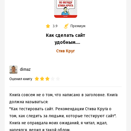
3.9
Премиум
Как сделать сайт
удобным.
Юзабилити
Стив Круг
по методу Стива
Круга
dimaz
Оценил книгу
Книга совсем не о том, что написано в заголовке. Книга
должна называться:
"Как тестировать сайт. Рекомендации Стива Круга о
том, как следить за людьми, которые тестируют сайт".
Книга не оправдала моих ожиданий, я читал, ждал,
надеялся, верил и такой облом.