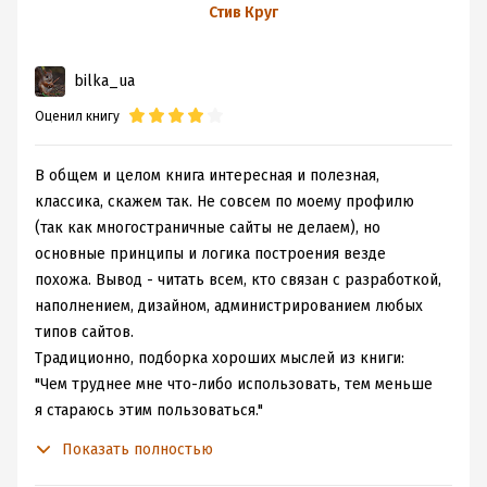
Юзабилити
Стив Круг
по методу Стива
Круга
bilka_ua
Оценил книгу
В общем и целом книга интересная и полезная,
классика, скажем так. Не совсем по моему профилю
(так как многостраничные сайты не делаем), но
основные принципы и логика построения везде
похожа. Вывод - читать всем, кто связан с разработкой,
наполнением, дизайном, администрированием любых
типов сайтов.
Традиционно, подборка хороших мыслей из книги:
"Чем труднее мне что-либо использовать, тем меньше
я стараюсь этим пользоваться."
"Я могу привести вопросы, о которых посетители
Показать полностью
сайтов нисколько не должны задумываться: