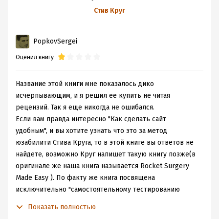
Юзабилити
Стив Круг
по методу Стива
Круга
PopkovSergei
Оценил книгу
Название этой книги мне показалось дико
исчерпывающим, и я решил ее купить не читая
рецензий. Так я еще никогда не ошибался.
Если вам правда интересно "Как сделать сайт
удобным", и вы хотите узнать что это за метод
юзабилити Стива Круга, то в этой книге вы ответов не
найдете, возможно Круг напишет такую книгу позже(в
оригинале же наша книга называется Rocket Surgery
Made Easy ). По факту же книга посвящена
исключительно "самостоятельному тестированию
юзабилити", это не про поиск ошибок и не про тест
Показать полностью
дизайн.. На деле же тут очень очень долго мусолится и