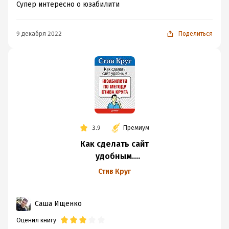
Супер интересно о юзабилити
9 декабря 2022
Поделиться
3.9
Премиум
Как сделать сайт
удобным.
Юзабилити
Стив Круг
по методу Стива
Круга
Саша Ищенко
Оценил книгу