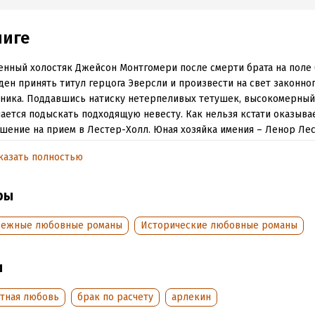
ниге
нный холостяк Джейсон Монтгомери после смерти брата на поле 
ен принять титул герцога Эверсли и произвести на свет законно
ника. Поддавшись натиску нетерпеливых тетушек, высокомерный
ается подыскать подходящую невесту. Как нельзя кстати оказыва
шение на прием в Лестер-Холл. Юная хозяйка имения – Ленор Ле
ет всем требованиям разборчивого герцога: она хороша собой, ум
казать полностью
одит из высокородного семейства. Идеальная партия для заключе
у. В планы же самой Ленор не входит скорое замужество, да и спи
ельных для будущей герцогини добродетелей вызывает у нее сп
ры
вание. Нахлынувшая страсть бросает их в объятия друг друга, од
т жаркий огонь растопить лед недоверия и заставить влюбленных
бежные любовные романы
Исторические любовные романы
нных чувствах?..
ы
обная информация
стная любовь
брак по расчету
арлекин
аписания:
1 января 1994
ISBN (EAN):
9785227049582