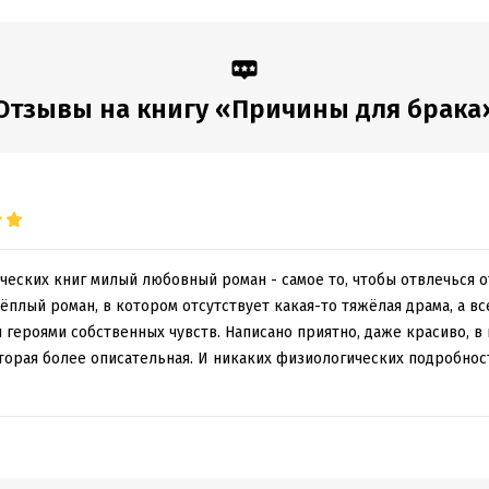
:
469873
Переводчик:
В. Аршанская
дания:
2018
Время на чтение:
7
ч.
Отзывы на книгу «Причины для брака
ческих книг милый любовный роман - самое то, чтобы отвлечься 
плый роман, в котором отсутствует какая-то тяжёлая драма, а вс
героями собственных чувств. Написано приятно, даже красиво, в 
торая более описательная. И никаких физиологических подробнос