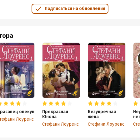
Подписаться на обновления
втора
расавец опекун
Прекрасная
Безупречная
Не
Юнона
жена
не
тефани Лоуренс
Стефани Лоуренс
Стефани Лоуренс
Ст