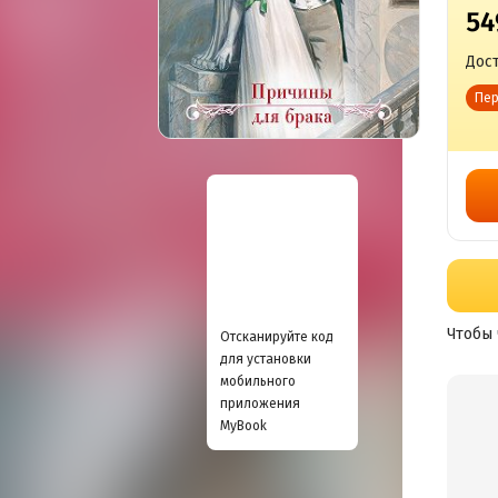
54
Дост
Пер
Чтобы 
Отсканируйте код
для установки
мобильного
приложения
MyBook