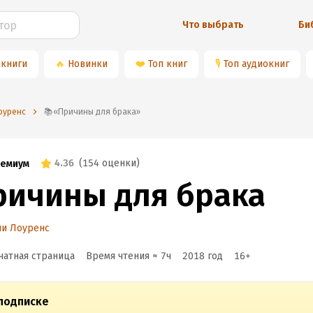
Что выбрать
Би
 книги
🔥
Новинки
❤️
Топ книг
🎙
Топ аудиокниг
оуренс
📚«Причины для брака»
4.36
(
154 оценки
)
емиум
ричины для брака
ни Лоуренс
чатная страница
Время чтения ≈
7
ч
2018
год
16
+
подписке