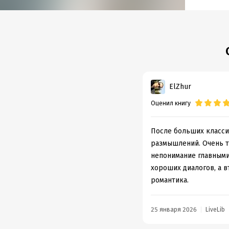
Объем
Год из
ElZhur
Оценил книгу
После больших класси
размышлений. Очень тё
непонимание главными 
хороших диалогов, а в
романтика.
25 января 2026
LiveLib