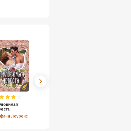
уловимая
веста
ефани Лоуренс