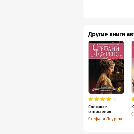
Другие книги а
Сложные
К
отношения
С
Стефани Лоуренс