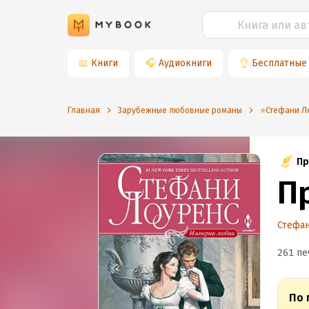
📖
Книги
🎧
Аудиокниги
👌
Бесплатные
Главная
Зарубежные любовные романы
⭐️Стефани Л
Пр
П
Стефа
261 пе
По 