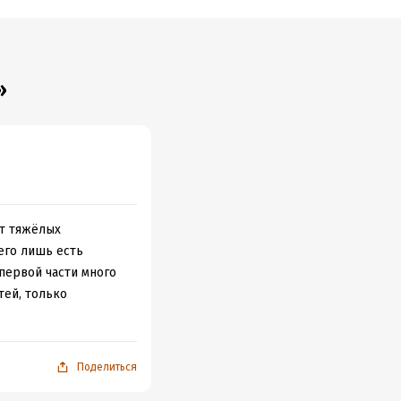
»
от тяжёлых
его лишь есть
первой части много
тей, только
Поделиться