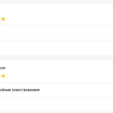
com
койным повествованием